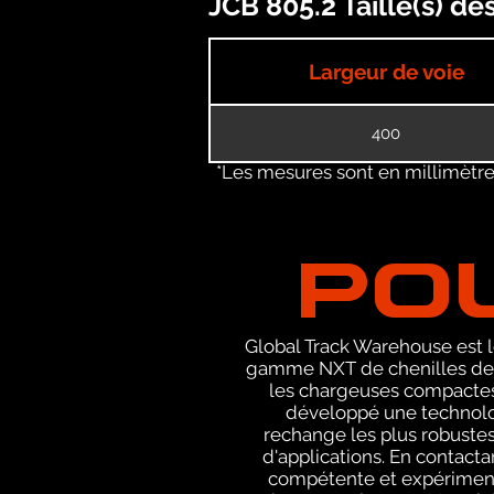
JCB 805.2 Taille(s) d
Largeur de voie
400
*Les mesures sont en millimètres
PO
Global Track Warehouse est le
gamme NXT de chenilles de r
les chargeuses compactes 
développé une technolog
rechange les plus robustes
d'applications. En contact
compétente et expérimenté