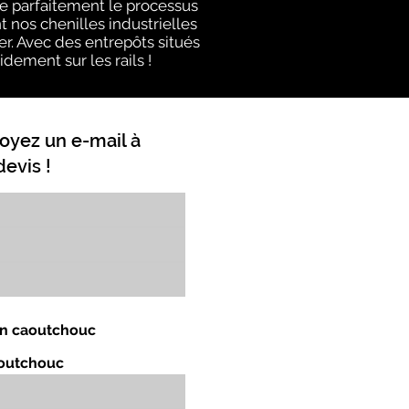
e parfaitement le processus
 nos chenilles industrielles
er. Avec des entrepôts situés
idement sur les rails !
oyez un e-mail à
evis !
 en caoutchouc
aoutchouc