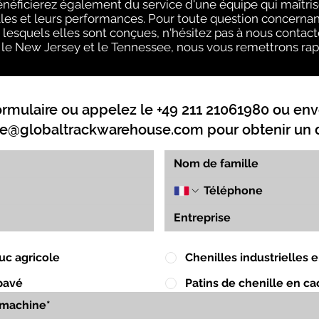
néficierez également du service d'une équipe qui maîtris
lles et leurs performances. Pour toute question concernant
 lesquels elles sont conçues, n'hésitez pas à nous contact
is, le New Jersey et le Tennessee, nous vous remettrons rap
ormulaire ou appelez le +49 211 21061980 ou env
e@globaltrackwarehouse.com
pour obtenir un d
uc agricole
Chenilles industrielles
pavé
Patins de chenille en c