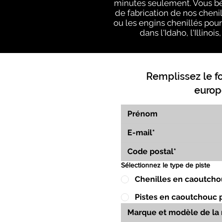
minutes seulement. Vous bé
de fabrication de nos cheni
ou les engins chenillés pour
dans l'Idaho, l'Illino
Remplissez le f
europ
Sélectionnez le type de piste
Chenilles en caoutcho
Pistes en caoutchouc 