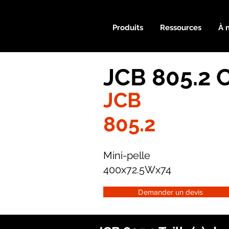
Produits
Ressources
À 
JCB 805.2 
JCB
805.2
Mini-pelle
400x72.5Wx74
Demander un devis