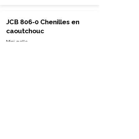
JCB 806-0 Chenilles en
caoutchouc
Mini-pelle
400x72.5Wx74
JCB
806-0
More Info
JCB 8085 (zs) Chenilles en
caoutchouc
Mini-pelle