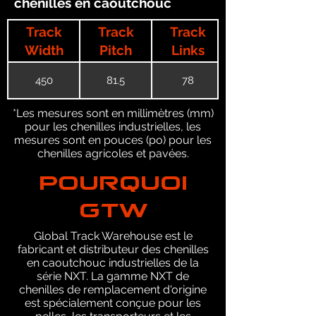
chenilles en caoutchouc
Track
Track
Track
Width
Pitch
Links
450
81.5
78
*Les mesures sont en millimètres (mm)
pour les chenilles industrielles, les
mesures sont en pouces (po) pour les
chenilles agricoles et pavées.
POURQUOI
GTW
Global Track Warehouse est le
fabricant et distributeur des chenilles
en caoutchouc industrielles de la
série NXT. La gamme NXT de
chenilles de remplacement d'origine
est spécialement conçue pour les