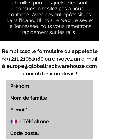
chenillés pour lesquels elles sont
conçues, n'hésitez pas à nous
contacter. Avec des entrepôts situés
dans l'Idaho, l'Illinois, le New Jersey et
le Tennessee, nous vous remettrons
rapidement sur les rails !
Remplissez le formulaire ou appelez le
+49 211 21061980
ou envoyez un e-mail
à
europe@globaltrackwarehouse.com
pour obtenir un devis !