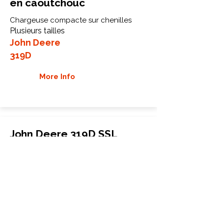
en caoutchouc
Chargeuse compacte sur chenilles
Plusieurs tailles
John Deere
319D
More Info
John Deere 319D SSL
Chenilles en caoutchouc
Chargeuse compacte sur chenilles
320x86BCx52
John Deere
319D SSL