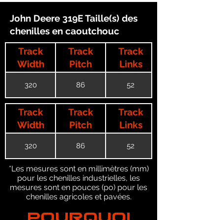
John Deere 319E Taille(s) des
chenilles en caoutchouc
Track
Track
Track
Width
Pitch
Links
320
86
52
Track
Track
Track
Width
Pitch
Links
320
86
52
*Les mesures sont en millimètres (mm)
pour les chenilles industrielles, les
mesures sont en pouces (po) pour les
chenilles agricoles et pavées.
POURQUOI