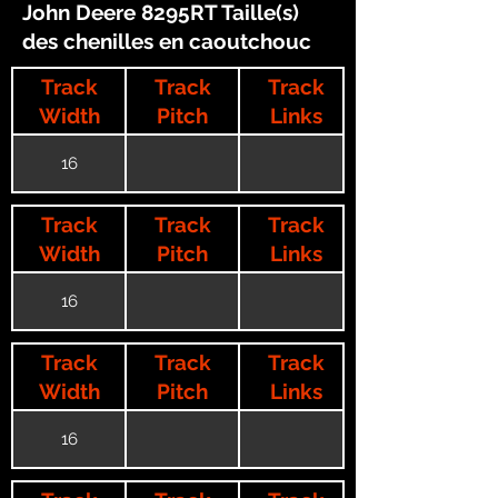
John Deere 8295RT Taille(s)
des chenilles en caoutchouc
Track
Track
Track
Width
Pitch
Links
16
Track
Track
Track
Width
Pitch
Links
16
Track
Track
Track
Width
Pitch
Links
16