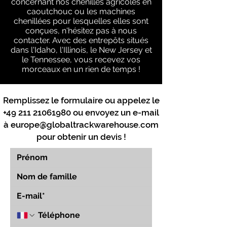
concernant nos chenilles agricoles en
caoutchouc ou les machines
chenillées pour lesquelles elles sont
conçues, n'hésitez pas à nous
contacter. Avec des entrepôts situés
dans l'Idaho, l'Illinois, le New Jersey et
le Tennessee, vous recevez vos
morceaux en un rien de temps !
Remplissez le formulaire ou appelez le
+49 211 21061980
ou envoyez un e-mail
à
europe@globaltrackwarehouse.com
pour obtenir un devis !