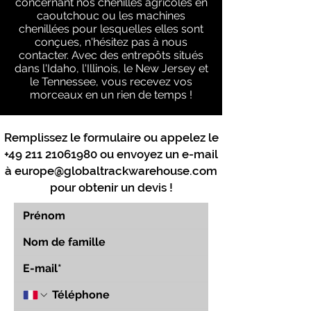
concernant nos chenilles agricoles en
caoutchouc ou les machines
chenillées pour lesquelles elles sont
conçues, n'hésitez pas à nous
contacter. Avec des entrepôts situés
dans l'Idaho, l'Illinois, le New Jersey et
le Tennessee, vous recevez vos
morceaux en un rien de temps !
Remplissez le formulaire ou appelez le
+49 211 21061980
ou envoyez un e-mail
à
europe@globaltrackwarehouse.com
pour obtenir un devis !