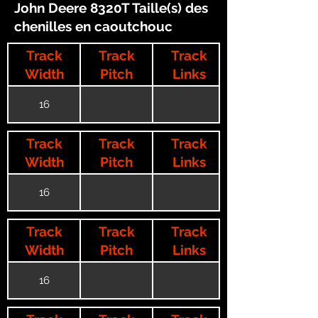
John Deere 8320T Taille(s) des
chenilles en caoutchouc
Track
Track
Track
Width
Pitch
Links
16
Track
Track
Track
Width
Pitch
Links
16
Track
Track
Track
Width
Pitch
Links
16