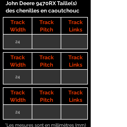
John Deere 9470RX Taille(s)
des chenilles en caoutchouc
Track
Track
Track
Width
Pitch
Links
24
Track
Track
Track
Width
Pitch
Links
24
Track
Track
Track
Width
Pitch
Links
24
*Les mesures sont en millimètres (mm)