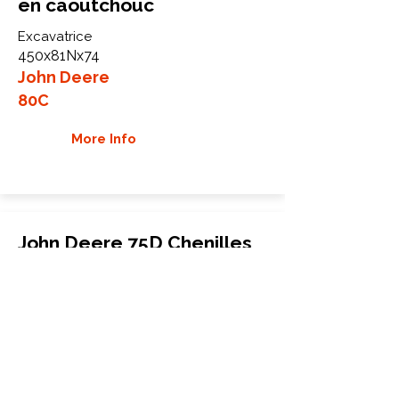
en caoutchouc
Excavatrice
450x81Nx74
John Deere
80C
More Info
John Deere 75D Chenilles
en caoutchouc
Excavatrice
450x81Nx78
John Deere
75D