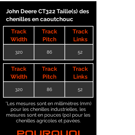
John Deere CT322 Taille(s) des
chenilles en caoutchouc
Track
Track
Track
Width
Pitch
Links
320
86
52
Track
Track
Track
Width
Pitch
Links
320
86
52
*Les mesures sont en millimètres (mm)
pour les chenilles industrielles, les
mesures sont en pouces (po) pour les
chenilles agricoles et pavées.
POURQUOI