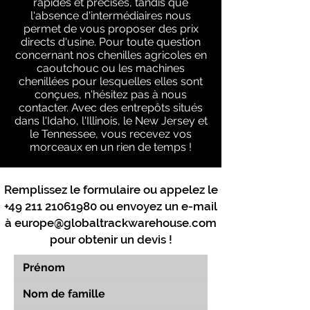
rapides et précises, tandis que
l'absence d'intermédiaires nous
permet de vous proposer des prix
directs d'usine. Pour toute question
concernant nos chenilles agricoles en
caoutchouc ou les machines
chenillées pour lesquelles elles sont
conçues, n'hésitez pas à nous
contacter. Avec des entrepôts situés
dans l'Idaho, l'Illinois, le New Jersey et
le Tennessee, vous recevez vos
morceaux en un rien de temps !
Remplissez le formulaire ou appelez le
+49 211 21061980
ou envoyez un e-mail
à
europe@globaltrackwarehouse.com
pour obtenir un devis !