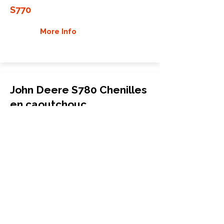
S770
More Info
John Deere S780 Chenilles
en caoutchouc
Moissonneuse-batteuse
26"
John Deere
S780
More Info