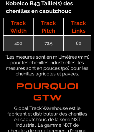
Kobelco B43 Taille(s) des
chenilles en caoutchouc
Track
Track
Track
Width
Pitch
Links
400
72.5
82
*Les mesures sont en millimètres (mm)
pour les chenilles industrielles, les
mesures sont en pouces (po) pour les
chenilles agricoles et pavées.
POURQUOI
GTW
Global Track Warehouse est le
fabricant et distributeur des chenilles
en caoutchouc de la série NXT
Industrial. La gamme NXT de
chenilles de remplacement d'origine