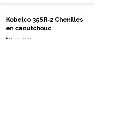
Kobelco 35SR-2 Chenilles
en caoutchouc
Excavatrice
300x52.5x88
Kobelco
35SR-2
More Info
Kobelco 25SR-2 Chenilles
en caoutchouc
Excavatrice
250x52.5x76