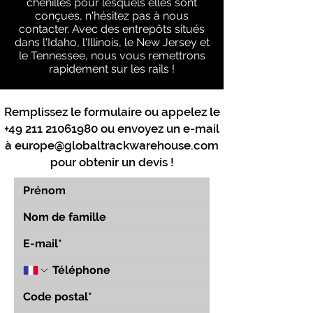
chenillés pour lesquels elles sont
conçues, n'hésitez pas à nous
contacter. Avec des entrepôts situés
dans l'Idaho, l'Illinois, le New Jersey et
le Tennessee, nous vous remettrons
rapidement sur les rails !
Remplissez le formulaire ou appelez le
+49 211 21061980
ou envoyez un e-mail
à
europe@globaltrackwarehouse.com
pour obtenir un devis !