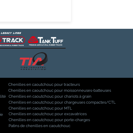
Chenilles en caoutchouc pour tracteurs
Chenilles en caoutchouc pour moissonneuses-batteuses
lité
Chenilles en caoutchouc pour chariots à grain
Chenilles en caoutchouc pour chargeuses compactes/CTL
Chenilles en caoutchouc pour MTL
Chenilles en caoutchouc pour excavatrices
ie
Chenilles en caoutchouc pour porte-charges
Patins de chenilles en caoutchouc