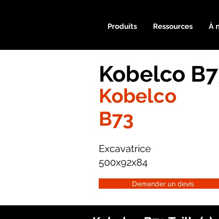
Produits
Ressources
À 
Kobelco B7
Kobelco
B73
Excavatrice
500x92x84
Demander un devis