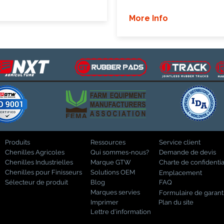
More Info
Produits
Ressources
Service client
Chenilles Agricoles
Qui sommes-nous?
Demande de devis
Chenilles Industrielles
Marque GTW
Charte de confidentia
Chenilles pour Finisseurs
Solutions OEM
Emplacement
Sélecteur de produit
Blog
FAQ
Marques servies
Formulaire de garant
Imprimer
Plan du site
Lettre d'information