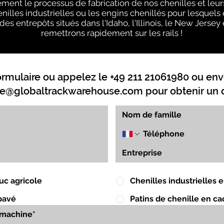
tement le processus de fabrication de nos chenilles et leu
illes industrielles ou les engins chenillés pour lesquels 
des entrepôts situés dans l'Idaho, l'Illinois, le New Jerse
remettrons rapidement sur les rails !
ormulaire ou appelez le +49 211 21061980 ou env
e@globaltrackwarehouse.com
pour obtenir un d
uc agricole
Chenilles industrielles
pavé
Patins de chenille en c