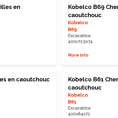
lles en
Kobelco B69 Chen
caoutchouc
Kobelco
B69
Excavatrice
400x72.5x74
More Info
les en caoutchouc
Kobelco B61 Chen
caoutchouc
Kobelco
B61
Excavatrice
400x84x72