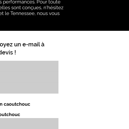
rs performances. Pour toute
elles sont conçues, n'hésitez
y et le Tennessee, nous vous
oyez un e-mail à
evis !
 en caoutchouc
aoutchouc