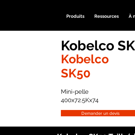
Produits
Ressources
À 
Kobelco SK
Kobelco
SK50
Mini-pelle
400x72.5Kx74
Demander un devis