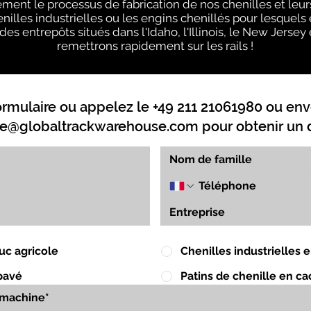
tement le processus de fabrication de nos chenilles et leu
illes industrielles ou les engins chenillés pour lesquels 
des entrepôts situés dans l'Idaho, l'Illinois, le New Jerse
remettrons rapidement sur les rails !
ormulaire ou appelez le +49 211 21061980 ou env
e@globaltrackwarehouse.com
pour obtenir un d
uc agricole
Chenilles industrielles
pavé
Patins de chenille en c