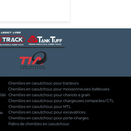
Chenilles en caoutchouc pour tracteurs
Chenilles en caoutchouc pour moissonneuses-batteuses
lité
Chenilles en caoutchouc pour chariots à grain
Chenilles en caoutchouc pour chargeuses compactes/CTL
Chenilles en caoutchouc pour MTL
Chenilles en caoutchouc pour excavatrices
ie
Chenilles en caoutchouc pour porte-charges
Patins de chenilles en caoutchouc