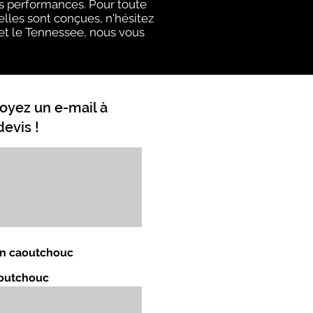
rs performances. Pour toute
elles sont conçues, n'hésitez
y et le Tennessee, nous vous
oyez un e-mail à
evis !
 en caoutchouc
aoutchouc