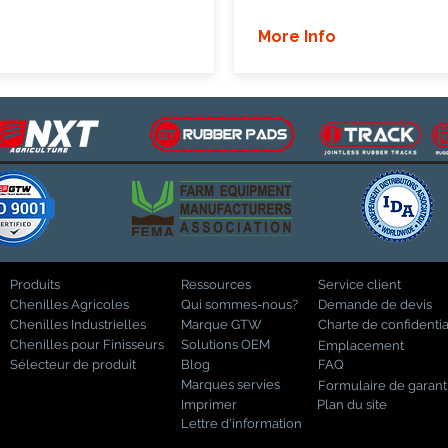
More Info
Produits
Ressources
Service client
Chenilles Agricoles
Qui sommes-nous?
Demande de devis
Chenilles Industrielles
Marque GTW
Charte de confidentia
Chenilles pour Finisseurs
Solutions OEM
Emplacement
Sélecteur de produit
Blog
FAQ
Marques servies
Formulaire de garant
Imprimer
Plan du site
Lettre d'information