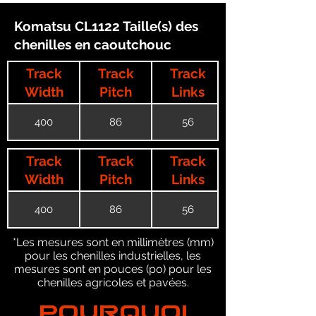
Komatsu CL1122 Taille(s) des
chenilles en caoutchouc
Track
Track
Track
Width
Pitch
Links
400
86
56
Track
Track
Track
Width
Pitch
Links
400
86
56
*Les mesures sont en millimètres (mm)
pour les chenilles industrielles, les
mesures sont en pouces (po) pour les
chenilles agricoles et pavées.
POURQUOI