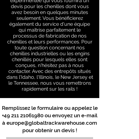
expérimentée qui vous fournira un
devis pour les chenilles dont vous
avez besoin en quelques minutes
seulement. Vous bénéficierez
également du service d'une équipe
qui maîtrise parfaitement le
processus de fabrication de nos
chenilles et leurs performances. Pour
toute question concernant nos
chenilles industrielles ou les engins
chenillés pour lesquels elles sont
conçues, n'hésitez pas à nous
contacter. Avec des entrepôts situés
dans l'Idaho, l'Illinois, le New Jersey et
le Tennessee, nous vous remettrons
rapidement sur les rails !
Remplissez le formulaire ou appelez le
+49 211 21061980
ou envoyez un e-mail
à
europe@globaltrackwarehouse.com
pour obtenir un devis !