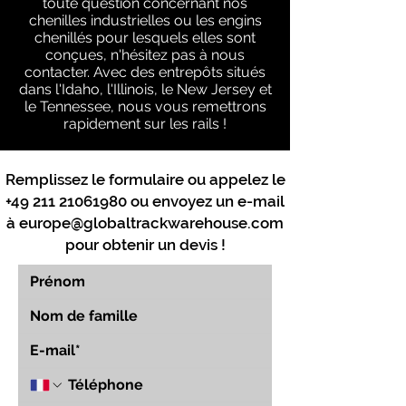
toute question concernant nos
chenilles industrielles ou les engins
chenillés pour lesquels elles sont
conçues, n'hésitez pas à nous
contacter. Avec des entrepôts situés
dans l'Idaho, l'Illinois, le New Jersey et
le Tennessee, nous vous remettrons
rapidement sur les rails !
Remplissez le formulaire ou appelez le
+49 211 21061980
ou envoyez un e-mail
à
europe@globaltrackwarehouse.com
pour obtenir un devis !