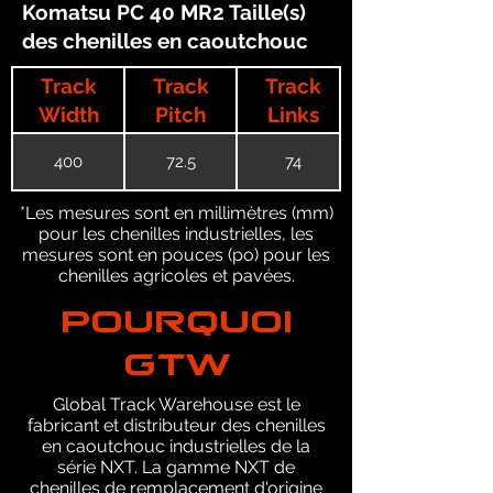
Komatsu PC 40 MR2 Taille(s)
des chenilles en caoutchouc
Track
Track
Track
Width
Pitch
Links
400
72.5
74
*Les mesures sont en millimètres (mm)
pour les chenilles industrielles, les
mesures sont en pouces (po) pour les
chenilles agricoles et pavées.
POURQUOI
GTW
Global Track Warehouse est le
fabricant et distributeur des chenilles
en caoutchouc industrielles de la
série NXT. La gamme NXT de
chenilles de remplacement d'origine