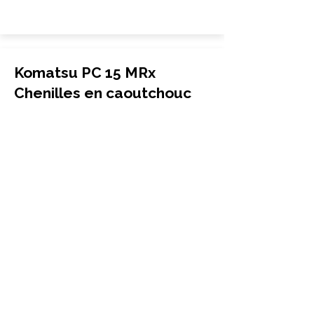
Komatsu PC 15 MRx
Chenilles en caoutchouc
Mini-pelle
230x96x35
Komatsu
PC 15 MRx
More Info
Komatsu PC 18MR-2
Chenilles en caoutchouc