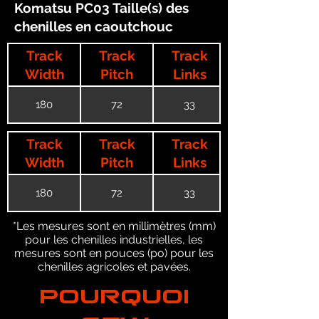
Komatsu PC03 Taille(s) des
chenilles en caoutchouc
Track
Track
Track
Width
Pitch
Links
180
72
33
Track
Track
Track
Width
Pitch
Links
180
72
33
*Les mesures sont en millimètres (mm)
pour les chenilles industrielles, les
mesures sont en pouces (po) pour les
chenilles agricoles et pavées.
POURQUOI
GTW