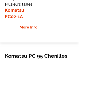
Plusieurs tailles
Komatsu
PC02-1A
More Info
Komatsu PC 95 Chenilles
en caoutchouc
Mini-pelle
450x76x84
Komatsu
PC 95
More Info