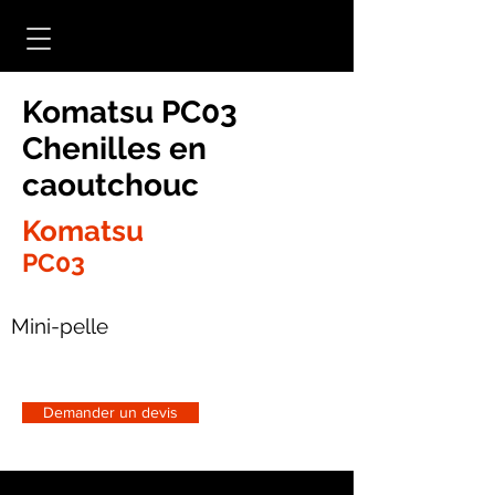
Komatsu PC03
Chenilles en
caoutchouc
Komatsu
PC03
Mini-pelle
Demander un devis