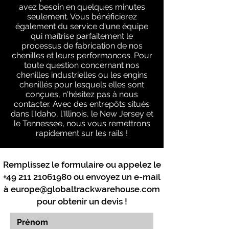
avez besoin en quelques minutes
seulement. Vous bénéficierez
également du service d'une équipe
qui maîtrise parfaitement le
processus de fabrication de nos
chenilles et leurs performances. Pour
toute question concernant nos
chenilles industrielles ou les engins
chenillés pour lesquels elles sont
conçues, n'hésitez pas à nous
contacter. Avec des entrepôts situés
dans l'Idaho, l'Illinois, le New Jersey et
le Tennessee, nous vous remettrons
rapidement sur les rails !
Remplissez le formulaire ou appelez le
+49 211 21061980
ou envoyez un e-mail
à
europe@globaltrackwarehouse.com
pour obtenir un devis !