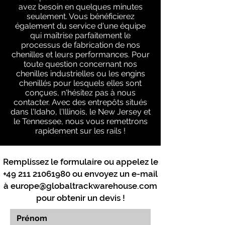
avez besoin en quelques minutes
seulement. Vous bénéficierez
également du service d'une équipe
qui maîtrise parfaitement le
processus de fabrication de nos
chenilles et leurs performances. Pour
toute question concernant nos
chenilles industrielles ou les engins
chenillés pour lesquels elles sont
conçues, n'hésitez pas à nous
contacter. Avec des entrepôts situés
dans l'Idaho, l'Illinois, le New Jersey et
le Tennessee, nous vous remettrons
rapidement sur les rails !
Remplissez le formulaire ou appelez le
+49 211 21061980
ou envoyez un e-mail
à
europe@globaltrackwarehouse.com
pour obtenir un devis !