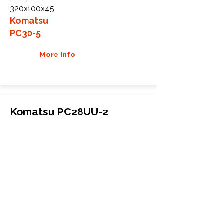
320x100x45
Komatsu
PC30-5
More Info
Komatsu PC28UU-2
Chenilles en caoutchouc
Mini-pelle
300x52.5Kx80
Komatsu
PC28UU-2
More Info