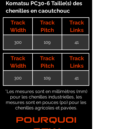
Komatsu PC30-6 Taille(s) des
chenilles en caoutchouc
Track
Track
Track
Width
Pitch
Links
300
109
41
Track
Track
Track
Width
Pitch
Links
300
109
41
*Les mesures sont en millimètres (mm)
pour les chenilles industrielles, les
mesures sont en pouces (po) pour les
chenilles agricoles et pavées.
POURQUOI
GTW