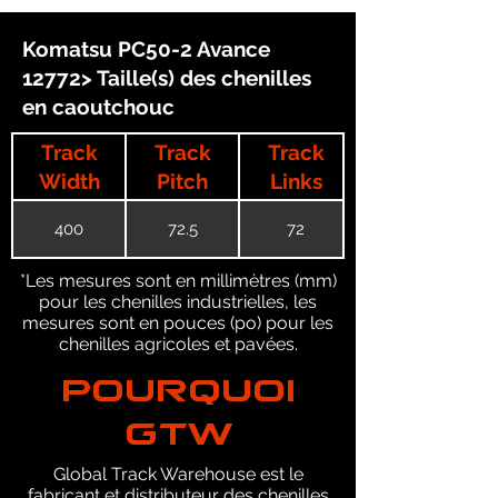
Komatsu PC50-2 Avance
12772> Taille(s) des chenilles
en caoutchouc
Track
Track
Track
Width
Pitch
Links
400
72.5
72
*Les mesures sont en millimètres (mm)
pour les chenilles industrielles, les
mesures sont en pouces (po) pour les
chenilles agricoles et pavées.
POURQUOI
GTW
Global Track Warehouse est le
fabricant et distributeur des chenilles