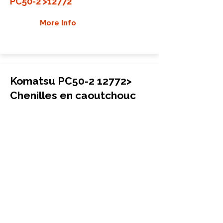
PC50-2 >12772
More Info
Komatsu PC50-2 12772>
Chenilles en caoutchouc
Mini-pelle
400x72.5Kx72
Komatsu
PC50-2 12772>
More Info