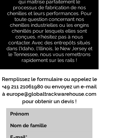
qui maîtrise parfaitement le
processus de fabrication de nos
chenilles et leurs performances. Pour
toute question concernant nos
chenilles industrielles ou les engins
chenillés pour lesquels elles sont
conçues, n'hésitez pas à nous
contacter. Avec des entrepôts situés
dans l'Idaho, l'Illinois, le New Jersey et
le Tennessee, nous vous remettrons
rapidement sur les rails !
Remplissez le formulaire ou appelez le
+49 211 21061980
ou envoyez un e-mail
à
europe@globaltrackwarehouse.com
pour obtenir un devis !