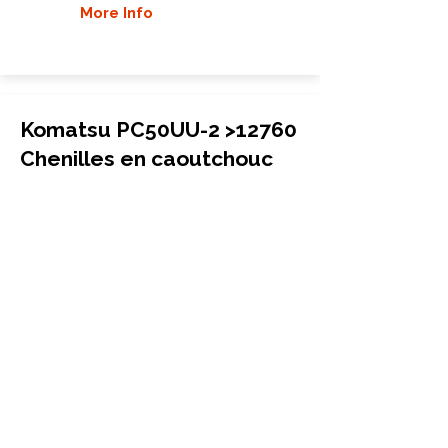
More Info
Komatsu PC50UU-2 >12760
Chenilles en caoutchouc
Mini-pelle
400x72.5Kx72
Komatsu
PC50UU-2 >12760
More Info
Komatsu PC50UU-2 NEW