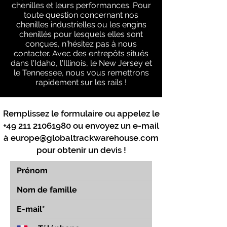
chenilles et leurs performances. Pour
toute question concernant nos
chenilles industrielles ou les engins
chenillés pour lesquels elles sont
conçues, n'hésitez pas à nous
contacter. Avec des entrepôts situés
dans l'Idaho, l'Illinois, le New Jersey et
le Tennessee, nous vous remettrons
rapidement sur les rails !
Remplissez le formulaire ou appelez le
+49 211 21061980
ou envoyez un e-mail
à
europe@globaltrackwarehouse.com
pour obtenir un devis !