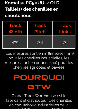
Komatsu PC50UU-2 OLD
Taille(s) des chenilles en
caoutchouc
Track
Track
Track
Width
Pitch
Links
400
72.5
72
*Les mesures sont en millimètres (mm)
pour les chenilles industrielles, les
mesures sont en pouces (po) pour les
chenilles agricoles et pavées.
POURQUOI
GTW
Global Track Warehouse est le
fabricant et distributeur des chenilles
en caoutchouc industrielles de la