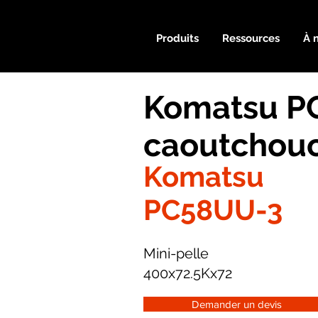
Produits
Ressources
À 
Komatsu PC
caoutchou
Komatsu
PC58UU-3
Mini-pelle
400x72.5Kx72
Demander un devis