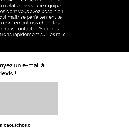
en relation avec une équipe
es dont vous avez besoin en
ui maîtrise parfaitement le
on concernant nos chenilles
 à nous contacter. Avec des
trons rapidement sur les rails
oyez un e-mail à
evis !
 en caoutchouc