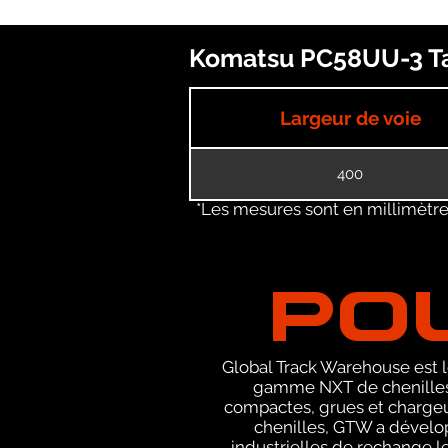
Komatsu PC58UU-3 Tai
Largeur de voie
400
*Les mesures sont en millimètres
PO
Global Track Warehouse est le
gamme NXT de chenilles 
compactes, grues et chargeu
chenilles, GTW a dévelop
industrielles de rechange le