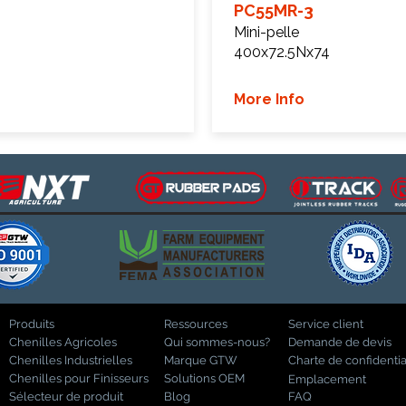
PC55MR-3
Mini-pelle
400x72.5Nx74
More Info
Produits
Ressources
Service client
Chenilles Agricoles
Qui sommes-nous?
Demande de devis
Chenilles Industrielles
Marque GTW
Charte de confidentia
Chenilles pour Finisseurs
Solutions OEM
Emplacement
Sélecteur de produit
Blog
FAQ