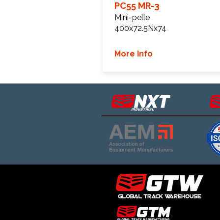
PC55 MR-3
Mini-pelle
400x72.5Nx74
More Info