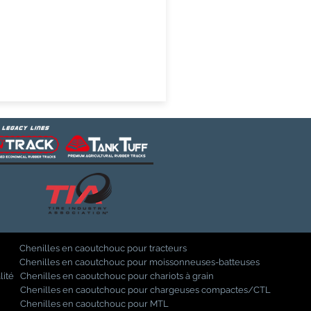
Chenilles en caoutchouc pour tracteurs
Chenilles en caoutchouc pour moissonneuses-batteuses
lité
Chenilles en caoutchouc pour chariots à grain
Chenilles en caoutchouc pour chargeuses compactes/CTL
Chenilles en caoutchouc pour MTL