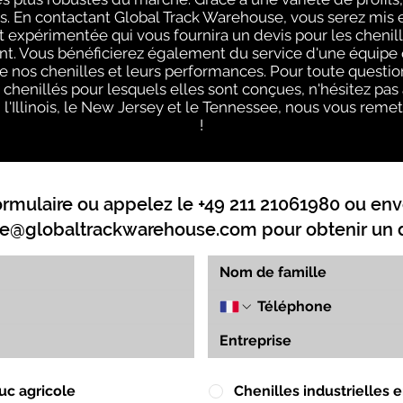
. En contactant Global Track Warehouse, vous serez mis 
xpérimentée qui vous fournira un devis pour les chenill
. Vous bénéficierez également du service d'une équipe q
e nos chenilles et leurs performances. Pour toute questi
s chenillés pour lesquels elles sont conçues, n'hésitez pas
 l'Illinois, le New Jersey et le Tennessee, nous vous remet
!
ormulaire ou appelez le +49 211 21061980 ou env
e@globaltrackwarehouse.com
pour obtenir un d
uc agricole
Chenilles industrielles