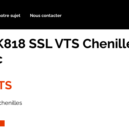
notre sujet
Nous contacter
818 SSL VTS Chenill
c
TS
henilles