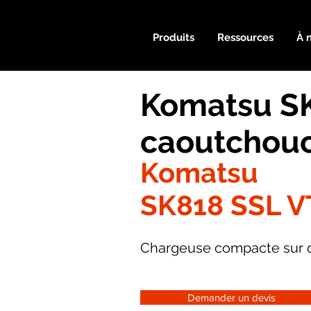
Produits
Ressources
À 
Komatsu SK
caoutchou
Komatsu
SK818 SSL V
Chargeuse compacte sur c
Demander un devis