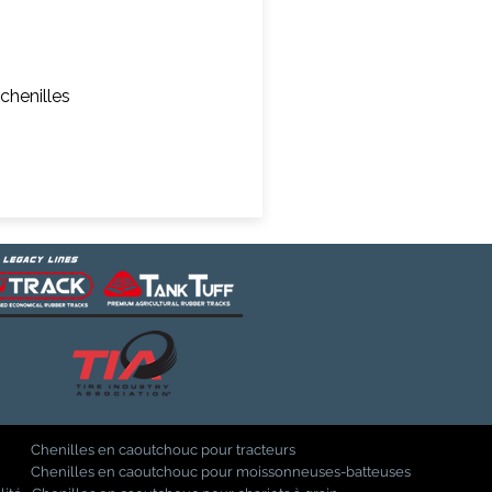
chenilles
Chenilles en caoutchouc pour tracteurs
Chenilles en caoutchouc pour moissonneuses-batteuses