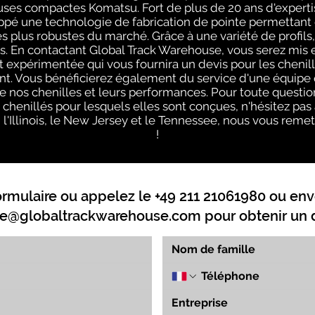
ses compactes Komatsu. Fort de plus de 20 ans d'experti
pé une technologie de fabrication de pointe permettant 
s plus robustes du marché. Grâce à une variété de profils,
. En contactant Global Track Warehouse, vous serez mis 
xpérimentée qui vous fournira un devis pour les chenill
. Vous bénéficierez également du service d'une équipe q
e nos chenilles et leurs performances. Pour toute questi
s chenillés pour lesquels elles sont conçues, n'hésitez pas
 l'Illinois, le New Jersey et le Tennessee, nous vous remet
!
ormulaire ou appelez le +49 211 21061980 ou env
e@globaltrackwarehouse.com
pour obtenir un d