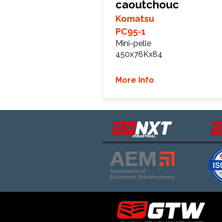
caoutchouc
Komatsu
PC95-1
Mini-pelle
450x76Kx84
More Info