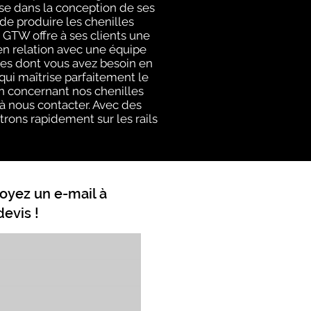
se dans la conception de ses
de produire les chenilles
 GTW offre à ses clients une
en relation avec une équipe
es dont vous avez besoin en
ui maîtrise parfaitement le
on concernant nos chenilles
 à nous contacter. Avec des
trons rapidement sur les rails
oyez un e-mail à
evis !