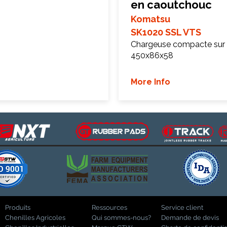
en caoutchouc
Komatsu
SK1020 SSL VTS
Chargeuse compacte sur 
450x86x58
More Info
Produits
Ressources
Service client
Chenilles Agricoles
Qui sommes-nous?
Demande de devis