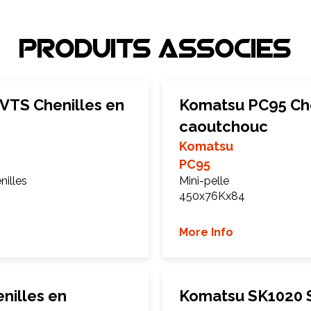
Produits associEs
VTS Chenilles en
Komatsu PC95 Che
caoutchouc
Komatsu
PC95
illes
Mini-pelle
450x76Kx84
More Info
nilles en
Komatsu SK1020 S