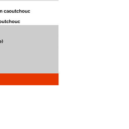
 en caoutchouc
aoutchouc