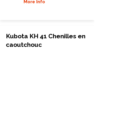
More Info
Kubota KH 41 Chenilles en
caoutchouc
Excavatrice
230x96x30
Kubota
KH 41
More Info
Kubota KC60 Chenilles en
caoutchouc