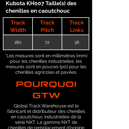
Kubota KH007 Taille(s) des
chenilles en caoutchouc
Track
Track
Track
Width
Pitch
Links
180
72
36
*Les mesures sont en millimètres (mm)
pour les chenilles industrielles, les
mesures sont en pouces (po) pour les
chenilles agricoles et pavées.
POURQUOI
GTW
Global Track Warehouse est le
fabricant et distributeur des chenilles
en caoutchouc industrielles de la
série NXT. La gamme NXT de
chenilles de remplacement d'origine