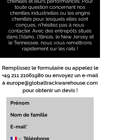
chenilles et leurs performances. Pour
toute question concernant nos
chenilles industrielles ou les engins
chenillés pour lesquels elles sont
conçues, n'hésitez pas à nous
contacter. Avec des entrepôts situés
dans l'Idaho, l'Illinois, le New Jersey et
le Tennessee, nous vous remettrons
rapidement sur les rails !
Remplissez le formulaire ou appelez le
+49 211 21061980
ou envoyez un e-mail
à
europe@globaltrackwarehouse.com
pour obtenir un devis !