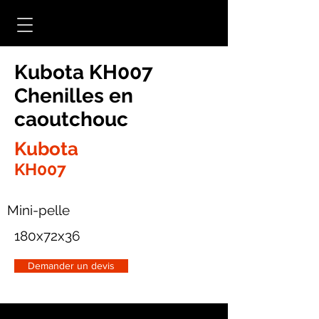
Kubota KH007
Chenilles en
caoutchouc
Kubota
KH007
Mini-pelle
180x72x36
Demander un devis