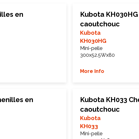
lles en
Kubota KH030HG 
caoutchouc
Kubota
KH030HG
Mini-pelle
300x52.5Wx80
More Info
nilles en
Kubota KH033 Che
caoutchouc
Kubota
KH033
Mini-pelle