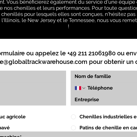
. Vous bénéficierez également du service d'une équipe q
e nos chenilles et leurs performances. Pour toute questi
s chenillés pour lesquels elles sont conçues, n'hésitez pas
 l'Illinois, le New Jersey et le Tennessee, nous vous remet
!
ormulaire ou appelez le +49 211 21061980 ou env
e@globaltrackwarehouse.com
pour obtenir un d
uc agricole
Chenilles industrielles
pavé
Patins de chenille en c