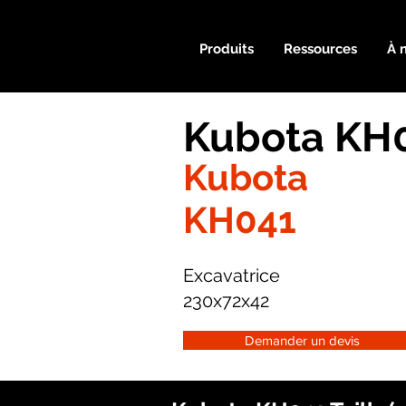
Produits
Ressources
À 
Kubota KH0
Kubota
KH041
Excavatrice
230x72x42
Demander un devis