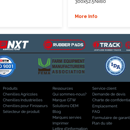
300x52.5Nx80
More Info
Produits
Ressources
Service client
Chenilles Agricoles
Qui sommes-nous?
Demande de devis
Chenilles Industrielles
Marque GTW
Charte de confidentia
Chenilles pour Finisseurs
Solutions OEM
Emplacement
Sélecteur de produit
Blog
FAQ
Marques servies
Formulaire de garant
Imprimer
Plan du site
Lettre d'information