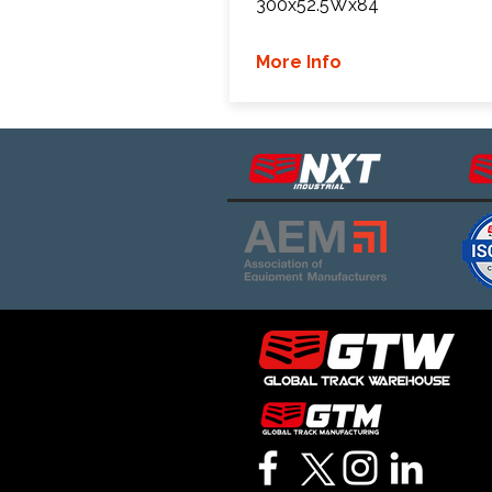
300x52.5Wx84
More Info