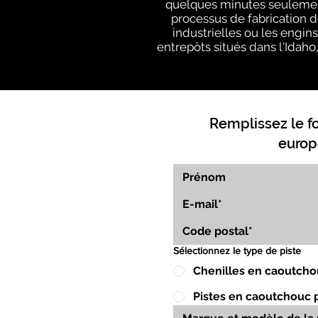
quelques minutes seulement
processus de fabrication d
industrielles ou les engin
entrepôts situés dans l'Idaho,
Remplissez le f
europ
Sélectionnez le type de piste
Chenilles en caoutcho
Pistes en caoutchouc 