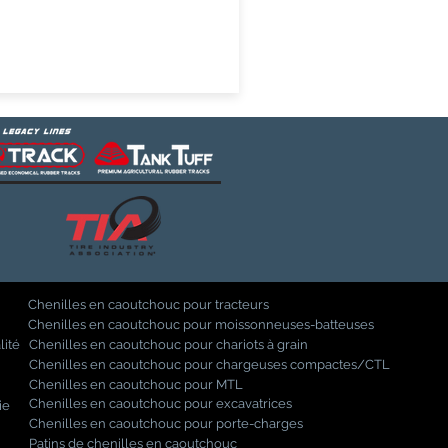
Chenilles en caoutchouc pour tracteurs
Chenilles en caoutchouc pour moissonneuses-batteuses
lité
Chenilles en caoutchouc pour chariots à grain
Chenilles en caoutchouc pour chargeuses compactes/CTL
Chenilles en caoutchouc pour MTL
Chenilles en caoutchouc pour excavatrices
ie
Chenilles en caoutchouc pour porte-charges
Patins de chenilles en caoutchouc