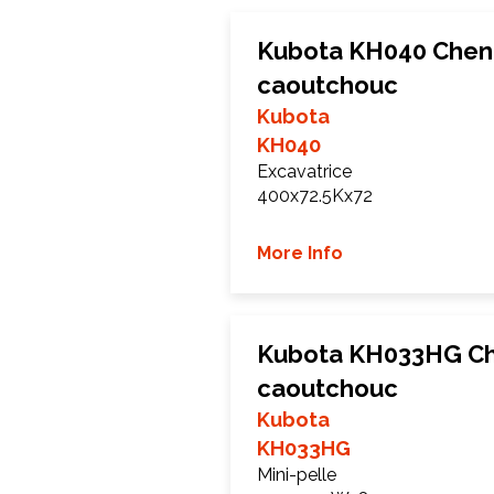
Kubota KH040 Cheni
caoutchouc
Kubota
KH040
Excavatrice
400x72.5Kx72
More Info
Kubota KH033HG Che
caoutchouc
Kubota
KH033HG
Mini-pelle