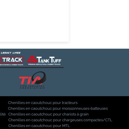
Chenilles en caoutchouc pour tracteurs
Chenilles en caoutchouc pour moissonneuses-batteuses
lité
Chenilles en caoutchouc pour chariots à grain
Chenilles en caoutchouc pour chargeuses compactes/CTL
Chenilles en caoutchouc pour MTL