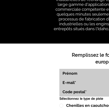
large gamme d'applications
commerciale compétente et e
quelques minutes seulement
processus de fabrication d
industrielles ou les engin
entrepôts situés dans l'Idaho,
Remplissez le f
europ
Sélectionnez le type de piste
Chenilles en caoutcho