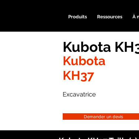
Produits
Ressources
À 
Kubota KH3
Kubota
KH37
Excavatrice
Demander un devis