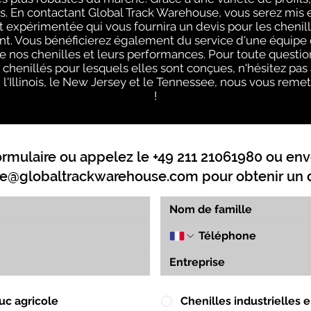
. En contactant Global Track Warehouse, vous serez mis 
xpérimentée qui vous fournira un devis pour les chenill
. Vous bénéficierez également du service d'une équipe q
e nos chenilles et leurs performances. Pour toute questi
s chenillés pour lesquels elles sont conçues, n'hésitez pas
 l'Illinois, le New Jersey et le Tennessee, nous vous remet
!
ormulaire ou appelez le +49 211 21061980 ou env
e@globaltrackwarehouse.com
pour obtenir un d
uc agricole
Chenilles industrielles