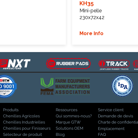
KH35
Mini-pelle
230x72x42
More Info
Produits
Ressources
Service client
Chenilles Agricoles
Qui sommes-nous?
Demande de devis
Chenilles Industrielles
Marque GTW
Charte de confidentia
Chenilles pour Finisseurs
Solutions OEM
Emplacement
Sélecteur de produit
Blog
FAQ