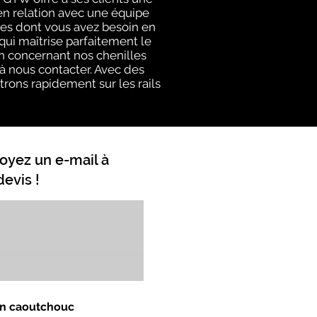
en relation avec une équipe
es dont vous avez besoin en
ui maîtrise parfaitement le
on concernant nos chenilles
 à nous contacter. Avec des
trons rapidement sur les rails
oyez un e-mail à
evis !
 en caoutchouc