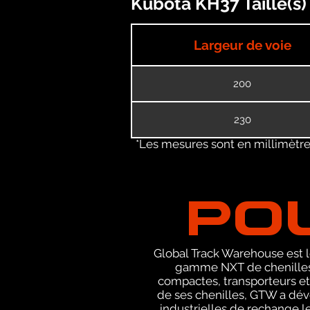
Kubota KH37 Taille(s)
Largeur de voie
200
230
*Les mesures sont en millimètres
PO
Global Track Warehouse est le
gamme NXT de chenilles 
compactes, transporteurs et
de ses chenilles, GTW a dév
industrielles de rechange le