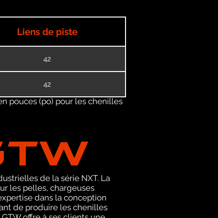
Liens de piste
42
42
en pouces (po) pour les chenilles
GTW
ustrielles de la série NXT. La
r les pelles, chargeuses
expertise dans la conception
nt de produire les chenilles
 GTW offre à ses clients une