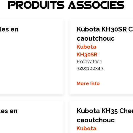
Produits associEs
les en
Kubota KH30SR Ch
caoutchouc
Kubota
KH30SR
Excavatrice
320x100x43
More Info
les en
Kubota KH35 Chen
caoutchouc
Kubota