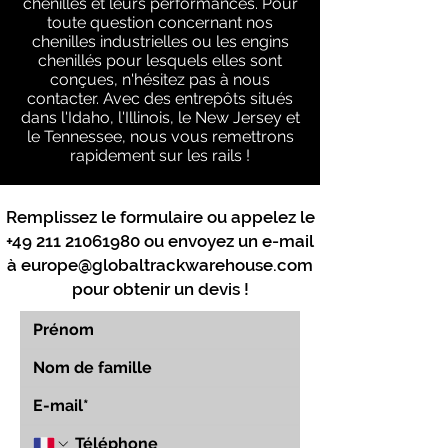
chenilles et leurs performances. Pour
toute question concernant nos
chenilles industrielles ou les engins
chenillés pour lesquels elles sont
conçues, n'hésitez pas à nous
contacter. Avec des entrepôts situés
dans l'Idaho, l'Illinois, le New Jersey et
le Tennessee, nous vous remettrons
rapidement sur les rails !
Remplissez le formulaire ou appelez le
+49 211 21061980
ou envoyez un e-mail
à
europe@globaltrackwarehouse.com
pour obtenir un devis !