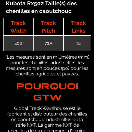
Kubota Rx502 Taille(s) des
chenilles en caoutchouc
Track
Track
Track
Width
Pitch
Links
400
72.5
74
*Les mesures sont en millimètres (mm)
pour les chenilles industrielles, les
mesures sont en pouces (po) pour les
chenilles agricoles et pavées.
POURQUOI
GTW
Global Track Warehouse est le
fabricant et distributeur des chenilles
en caoutchouc industrielles de la
série NXT. La gamme NXT de
chenilles de remplacement d'origine