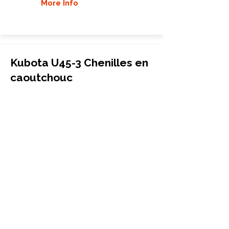
More Info
Kubota U45-3 Chenilles en
caoutchouc
Mini-pelle
400x72.5Rx74
Kubota
U45-3
More Info
Kubota U45 Super
Chenilles en caoutchouc