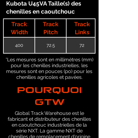
Kubota U45VA Taille(s) des
chenilles en caoutchouc
Track
Track
Track
Width
Pitch
Links
400
72.5
72
*Les mesures sont en millimètres (mm)
pour les chenilles industrielles, les
mesures sont en pouces (po) pour les
chenilles agricoles et pavées.
POURQUOI
GTW
Global Track Warehouse est le
fabricant et distributeur des chenilles
en caoutchouc industrielles de la
série NXT. La gamme NXT de
chenilles de remplacement d'origine