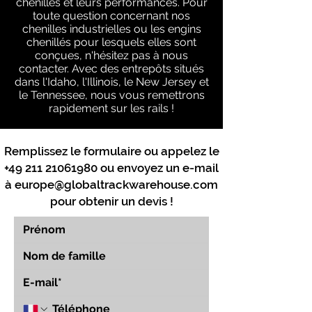
chenilles et leurs performances. Pour
toute question concernant nos
chenilles industrielles ou les engins
chenillés pour lesquels elles sont
conçues, n'hésitez pas à nous
contacter. Avec des entrepôts situés
dans l'Idaho, l'Illinois, le New Jersey et
le Tennessee, nous vous remettrons
rapidement sur les rails !
Remplissez le formulaire ou appelez le
+49 211 21061980
ou envoyez un e-mail
à
europe@globaltrackwarehouse.com
pour obtenir un devis !