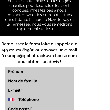
chenilles industrielles ou les engins
chenillés pour lesquels elles sont
conçues, n'hésitez pas à nous
contacter. Avec des entrepôts situés
dans l'Idaho, l'Illinois, le New Jersey et
le Tennessee, nous vous remettrons
rapidement sur les rails !
Remplissez le formulaire ou appelez le
+49 211 21061980
ou envoyez un e-mail
à
europe@globaltrackwarehouse.com
pour obtenir un devis !