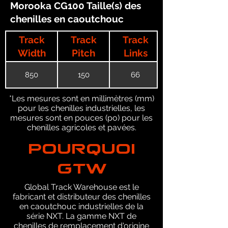
Morooka CG100 Taille(s) des
chenilles en caoutchouc
Track
Track
Track
Width
Pitch
Links
850
150
66
*Les mesures sont en millimètres (mm)
pour les chenilles industrielles, les
mesures sont en pouces (po) pour les
chenilles agricoles et pavées.
POURQUOI
GTW
Global Track Warehouse est le
fabricant et distributeur des chenilles
en caoutchouc industrielles de la
série NXT. La gamme NXT de
chenilles de remplacement d'origine