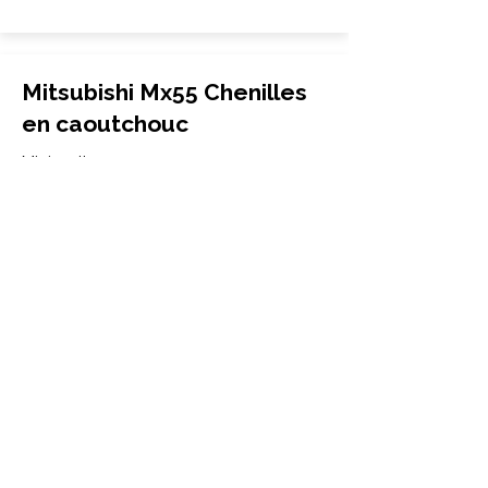
Mitsubishi Mx55 Chenilles
en caoutchouc
Mini-pelle
420x100x54
Mitsubishi
Mx55
More Info
Mitsubishi MxR50 Chenilles
en caoutchouc
Mini-pelle