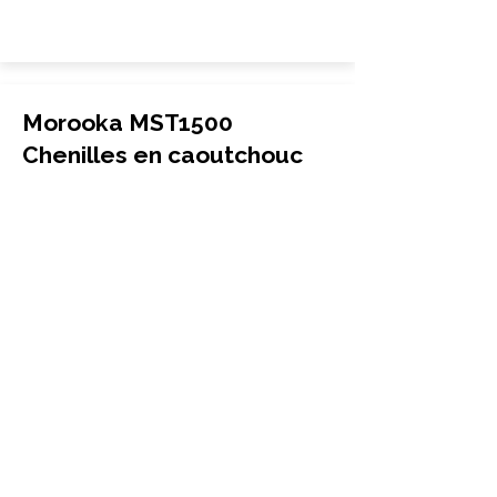
Morooka MST1500
Chenilles en caoutchouc
Transporteur
700x100x98
Morooka
MST1500
More Info
Morooka MST1500
Chenilles en caoutchouc