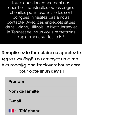
toute question concernant nos
chenilles industrielles ou les engins
chenillés pour lesquels elles sont
conçues, n'hésitez pas à nous
contacter. Avec des entrepôts situés
dans l'Idaho, l'Illinois, le New Jersey et
le Tennessee, nous vous remettrons
rapidement sur les rails !
Remplissez le formulaire ou appelez le
+49 211 21061980
ou envoyez un e-mail
à
europe@globaltrackwarehouse.com
pour obtenir un devis !