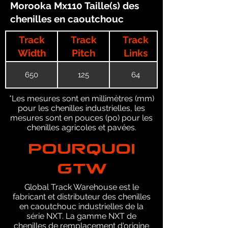
Morooka Mx110 Taille(s) des
chenilles en caoutchouc
Track
Track
Track
Width
Pitch
Links
650
125
64
*Les mesures sont en millimètres (mm)
pour les chenilles industrielles, les
mesures sont en pouces (po) pour les
chenilles agricoles et pavées.
POURQUOI
GTW
Global Track Warehouse est le
fabricant et distributeur des chenilles
en caoutchouc industrielles de la
série NXT. La gamme NXT de
chenilles de remplacement d'origine