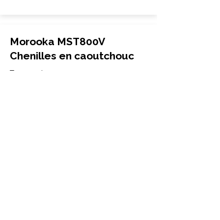
Morooka MST800V
Chenilles en caoutchouc
Transporteur
600x100x80
Morooka
MST800V
More Info
Morooka MST800VD
Chenilles en caoutchouc
Transporteur