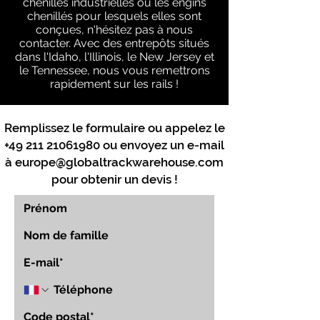
chenilles industrielles ou les engins
chenillés pour lesquels elles sont
conçues, n'hésitez pas à nous
contacter. Avec des entrepôts situés
dans l'Idaho, l'Illinois, le New Jersey et
le Tennessee, nous vous remettrons
rapidement sur les rails !
Remplissez le formulaire ou appelez le
+49 211 21061980
ou envoyez un e-mail
à
europe@globaltrackwarehouse.com
pour obtenir un devis !