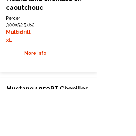
caoutchouc
Percer
300x52.5x82
Multidrill
xL
More Info
Mustang 1050RT Chenilles
en caoutchouc
Chargeuse compacte sur chenilles
250x72x52
Mustang
1050RT