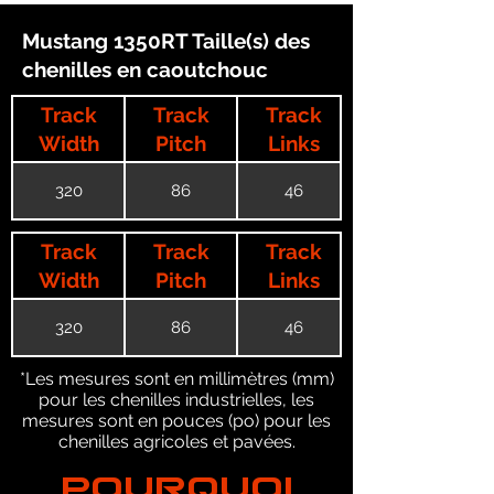
Mustang 1350RT Taille(s) des
chenilles en caoutchouc
Track
Track
Track
Width
Pitch
Links
320
86
46
Track
Track
Track
Width
Pitch
Links
320
86
46
*Les mesures sont en millimètres (mm)
pour les chenilles industrielles, les
mesures sont en pouces (po) pour les
chenilles agricoles et pavées.
POURQUOI