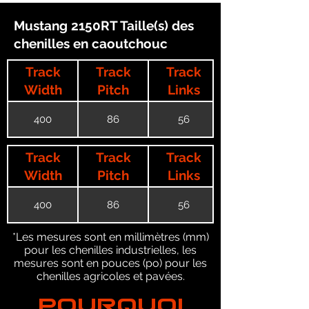
Mustang 2150RT Taille(s) des
chenilles en caoutchouc
Track
Track
Track
Width
Pitch
Links
400
86
56
Track
Track
Track
Width
Pitch
Links
400
86
56
*Les mesures sont en millimètres (mm)
pour les chenilles industrielles, les
mesures sont en pouces (po) pour les
chenilles agricoles et pavées.
POURQUOI