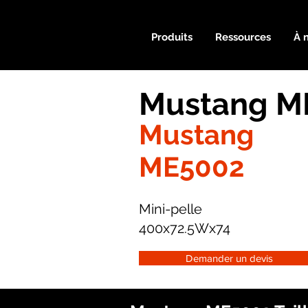
Produits
Ressources
À 
Mustang ME
Mustang
ME5002
Mini-pelle
400x72.5Wx74
Demander un devis