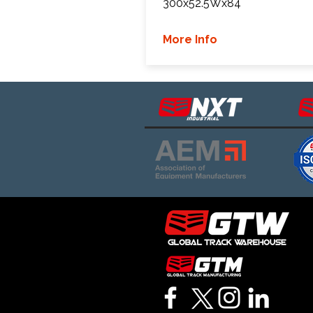
300x52.5Wx84
More Info