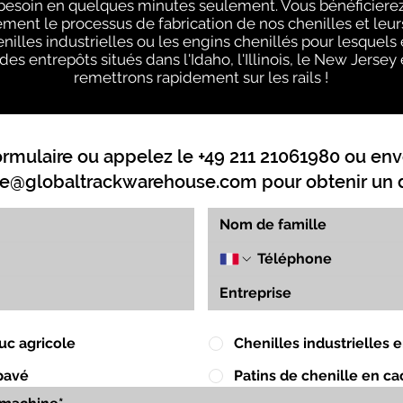
 besoin en quelques minutes seulement. Vous bénéficiere
tement le processus de fabrication de nos chenilles et leu
illes industrielles ou les engins chenillés pour lesquels 
des entrepôts situés dans l'Idaho, l'Illinois, le New Jerse
remettrons rapidement sur les rails !
ormulaire ou appelez le +49 211 21061980 ou env
e@globaltrackwarehouse.com
pour obtenir un d
uc agricole
Chenilles industrielles
pavé
Patins de chenille en c