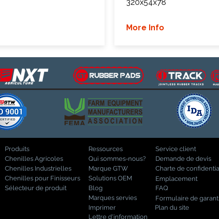
320x54x78
More Info
Produits
Ressources
Service client
Chenilles Agricoles
Qui sommes-nous?
Demande de devis
Chenilles Industrielles
Marque GTW
Charte de confidentia
Chenilles pour Finisseurs
Solutions OEM
Emplacement
Sélecteur de produit
Blog
FAQ
Marques servies
Formulaire de garant
Imprimer
Plan du site
Lettre d'information