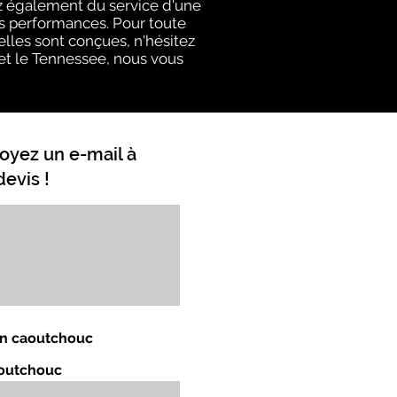
z également du service d'une
rs performances. Pour toute
elles sont conçues, n'hésitez
y et le Tennessee, nous vous
oyez un e-mail à
evis !
 en caoutchouc
aoutchouc