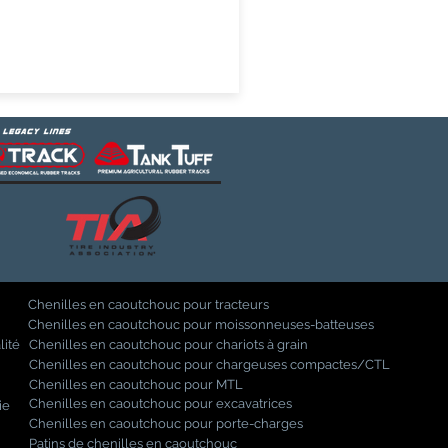
Chenilles en caoutchouc pour tracteurs
Chenilles en caoutchouc pour moissonneuses-batteuses
lité
Chenilles en caoutchouc pour chariots à grain
Chenilles en caoutchouc pour chargeuses compactes/CTL
Chenilles en caoutchouc pour MTL
Chenilles en caoutchouc pour excavatrices
ie
Chenilles en caoutchouc pour porte-charges
Patins de chenilles en caoutchouc