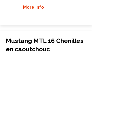
More Info
Mustang MTL 16 Chenilles
en caoutchouc
Chargeuse compacte sur chenilles
320x86x52
Mustang
MTL 16
More Info
Mustang MTL 16.00