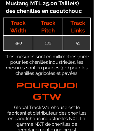
Mustang MTL 25.00 Taille(s)
des chenilles en caoutchouc
Track
Track
Track
Width
Pitch
Links
450
102
51
*Les mesures sont en millimètres (mm)
pour les chenilles industrielles, les
mesures sont en pouces (po) pour les
chenilles agricoles et pavées.
POURQUOI
GTW
Global Track Warehouse est le
fabricant et distributeur des chenilles
en caoutchouc industrielles NXT. La
gamme NXT de chenilles de
remplacement d'origine est