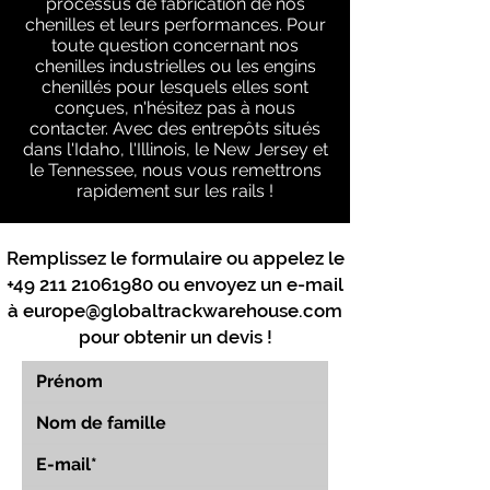
processus de fabrication de nos
chenilles et leurs performances. Pour
toute question concernant nos
chenilles industrielles ou les engins
chenillés pour lesquels elles sont
conçues, n'hésitez pas à nous
contacter. Avec des entrepôts situés
dans l'Idaho, l'Illinois, le New Jersey et
le Tennessee, nous vous remettrons
rapidement sur les rails !
Remplissez le formulaire ou appelez le
+49 211 21061980
ou envoyez un e-mail
à
europe@globaltrackwarehouse.com
pour obtenir un devis !