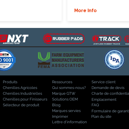
More Info
Produits
Ressources
Service client
Chenilles Agricoles
Qui sommes-nous?
Demande de devis
Chenilles Industrielles
Marque GTW
Charte de confidentia
Chenilles pour Finisseurs
Solutions OEM
Emplacement
Sélecteur de produit
Blog
FAQ
Marques servies
Formulaire de garant
Imprimer
Plan du site
Lettre d'information