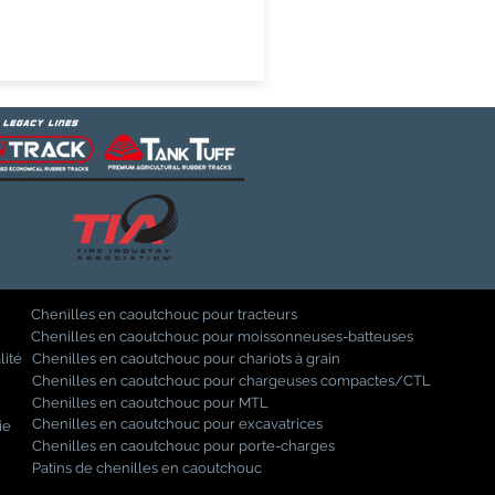
Chenilles en caoutchouc pour tracteurs
Chenilles en caoutchouc pour moissonneuses-batteuses
lité
Chenilles en caoutchouc pour chariots à grain
Chenilles en caoutchouc pour chargeuses compactes/CTL
Chenilles en caoutchouc pour MTL
Chenilles en caoutchouc pour excavatrices
ie
Chenilles en caoutchouc pour porte-charges
Patins de chenilles en caoutchouc