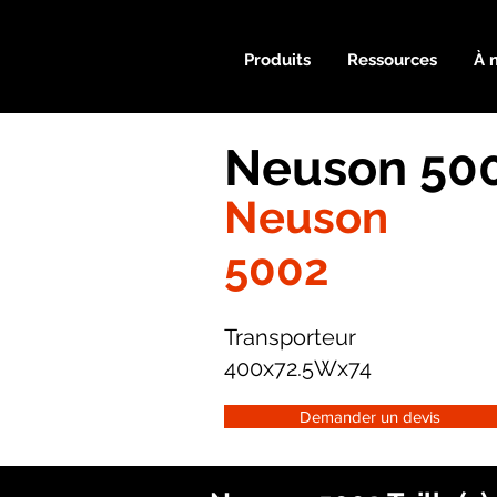
Produits
Ressources
À 
Neuson 500
Neuson
5002
Transporteur
400x72.5Wx74
Demander un devis