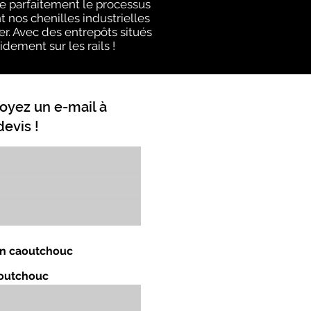
e parfaitement le processus
 nos chenilles industrielles
er. Avec des entrepôts situés
idement sur les rails !
oyez un e-mail à
evis !
 en caoutchouc
aoutchouc