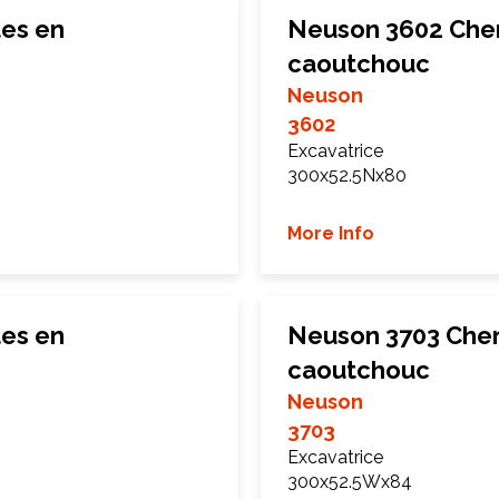
les en
Neuson 3602 Chen
caoutchouc
Neuson
3602
Excavatrice
300x52.5Nx80
More Info
les en
Neuson 3703 Chen
caoutchouc
Neuson
3703
Excavatrice
300x52.5Wx84