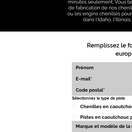
minutes seulement. Vous bé
de fabrication de nos cheni
ou les engins chenillés pour
dans l'Idaho, l'Illino
Remplissez le f
europ
Sélectionnez le type de piste
Chenilles en caoutcho
Pistes en caoutchouc 