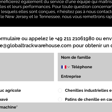
néficierez également du service d'une équipe qui maîtris
lles et leurs performances. Pour toute question concernant
 lesquels elles sont conçues, n'hésitez pas à nous contact
is, le New Jersey et le Tennessee, nous vous remettrons rap
ormulaire ou appelez le +49 211 21061980 ou env
e@globaltrackwarehouse.com
pour obtenir un d
uc agricole
Chenilles industrielles
pavé
Patins de chenille en c