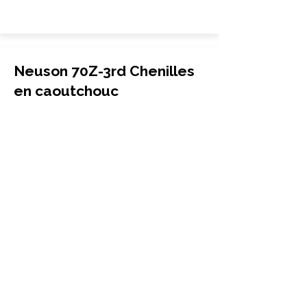
Neuson 70Z-3rd Chenilles
en caoutchouc
Excavatrice
450x71x86
Neuson
70Z-3rd
More Info
Neuson 75Z3 Chenilles en
caoutchouc