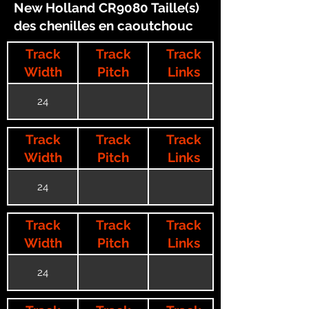
New Holland CR9080 Taille(s)
des chenilles en caoutchouc
Track
Track
Track
Width
Pitch
Links
24
Track
Track
Track
Width
Pitch
Links
24
Track
Track
Track
Width
Pitch
Links
24