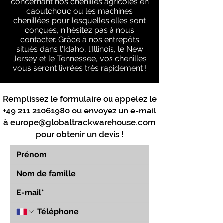
concernant nos chenilles agricoles en
caoutchouc ou les machines
chenillées pour lesquelles elles sont
conçues, n'hésitez pas à nous
contacter. Grâce à nos entrepôts
situés dans l'Idaho, l'Illinois, le New
Jersey et le Tennessee, vos chenilles
vous seront livrées très rapidement !
Remplissez le formulaire ou appelez le
+49 211 21061980
ou envoyez un e-mail
à
europe@globaltrackwarehouse.com
pour obtenir un devis !