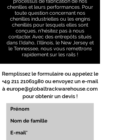
processus de fabrication de nos
chenilles et leurs performances. Pour
toute question concernant nos
chenilles industrielles ou les engins
chenillés pour lesquels elles sont
conçues, n'hésitez pas à nous
contacter. Avec des entrepôts situés
dans l'Idaho, l'Illinois, le New Jersey et
le Tennessee, nous vous remettrons
rapidement sur les rails !
Remplissez le formulaire ou appelez le
+49 211 21061980
ou envoyez un e-mail
à
europe@globaltrackwarehouse.com
pour obtenir un devis !