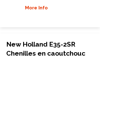
More Info
New Holland E35-2SR
Chenilles en caoutchouc
Mini-pelle
300x52.5Nx88
New Holland
E35-2SR
More Info
New Holland E35B