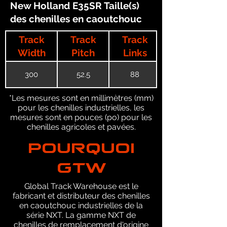
New Holland E35SR Taille(s)
des chenilles en caoutchouc
Track
Track
Track
Width
Pitch
Links
300
52.5
88
*Les mesures sont en millimètres (mm)
pour les chenilles industrielles, les
mesures sont en pouces (po) pour les
chenilles agricoles et pavées.
POURQUOI
GTW
Global Track Warehouse est le
fabricant et distributeur des chenilles
en caoutchouc industrielles de la
série NXT. La gamme NXT de
chenilles de remplacement d'origine