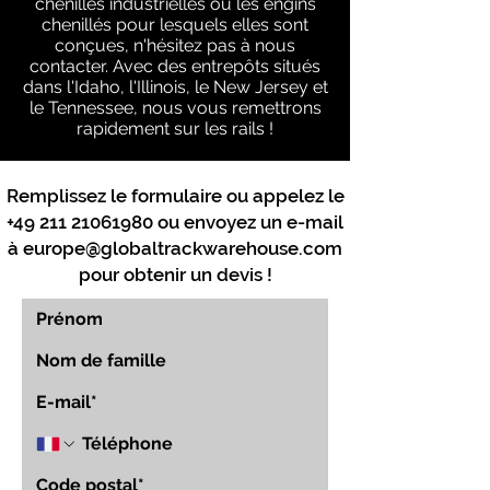
chenilles industrielles ou les engins
chenillés pour lesquels elles sont
conçues, n'hésitez pas à nous
contacter. Avec des entrepôts situés
dans l'Idaho, l'Illinois, le New Jersey et
le Tennessee, nous vous remettrons
rapidement sur les rails !
Remplissez le formulaire ou appelez le
+49 211 21061980
ou envoyez un e-mail
à
europe@globaltrackwarehouse.com
pour obtenir un devis !