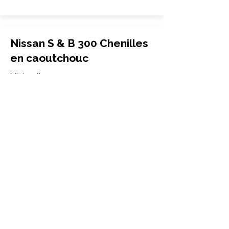
Nissan S & B 300 Chenilles
en caoutchouc
Mini-pelle
300x52.5Nx80
Nissan
S & B 300
More Info
Nissan S & B 300-2
Chenilles en caoutchouc
Mini-pelle