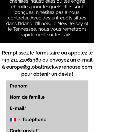
chenilles industrielles ou les engins
chenillés pour lesquels elles sont
conçues, n'hésitez pas à nous
contacter. Avec des entrepôts situés
dans l'Idaho, l'Illinois, le New Jersey et
le Tennessee, nous vous remettrons
rapidement sur les rails !
Remplissez le formulaire ou appelez le
+49 211 21061980
ou envoyez un e-mail
à
europe@globaltrackwarehouse.com
pour obtenir un devis !