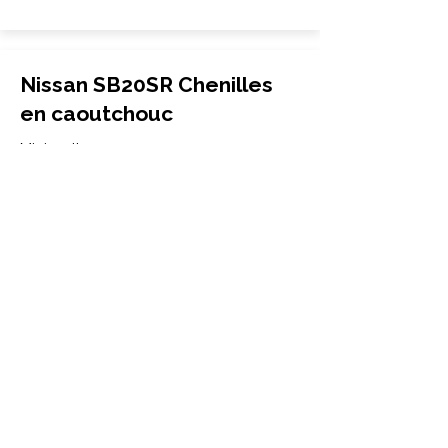
Nissan SB20SR Chenilles
en caoutchouc
Mini-pelle
320x100x43
Nissan
SB20SR
More Info
Nissan SB220 Chenilles en
caoutchouc
Mini-pelle