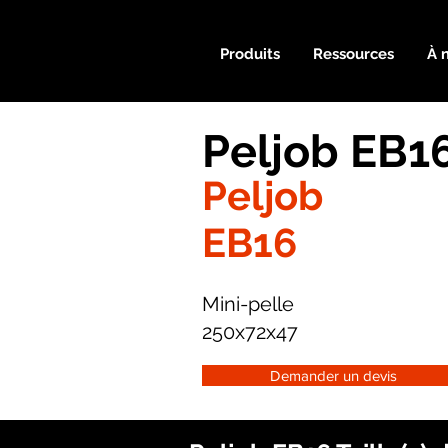
Produits
Ressources
À 
Peljob EB1
Peljob
EB16
Mini-pelle
250x72x47
Demander un devis