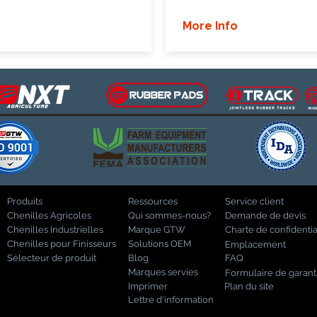
More Info
Produits
Ressources
Service client
Chenilles Agricoles
Qui sommes-nous?
Demande de devis
Chenilles Industrielles
Marque GTW
Charte de confidentia
Chenilles pour Finisseurs
Solutions OEM
Emplacement
Sélecteur de produit
Blog
FAQ
Marques servies
Formulaire de garant
Imprimer
Plan du site
Lettre d'information