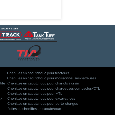
Chenilles en caoutchouc pour tracteurs
Chenilles en caoutchouc pour moissonneuses-batteuses
lité
Chenilles en caoutchouc pour chariots à grain
Chenilles en caoutchouc pour chargeuses compactes/CTL
Chenilles en caoutchouc pour MTL
Chenilles en caoutchouc pour excavatrices
ie
Chenilles en caoutchouc pour porte-charges
Patins de chenilles en caoutchouc