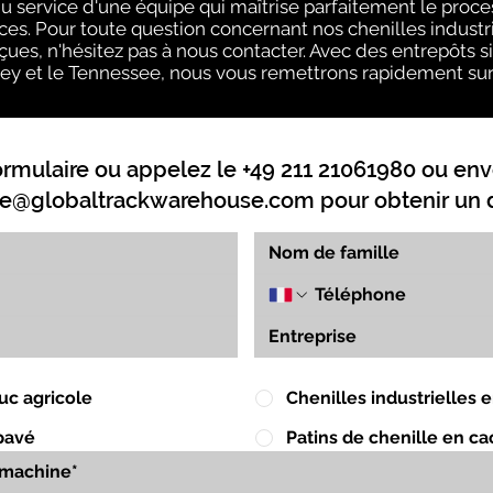
 service d'une équipe qui maîtrise parfaitement le proce
ces. Pour toute question concernant nos chenilles industri
ues, n'hésitez pas à nous contacter. Avec des entrepôts situé
y et le Tennessee, nous vous remettrons rapidement sur l
ormulaire ou appelez le +49 211 21061980 ou env
e@globaltrackwarehouse.com
pour obtenir un d
uc agricole
Chenilles industrielles
pavé
Patins de chenille en c