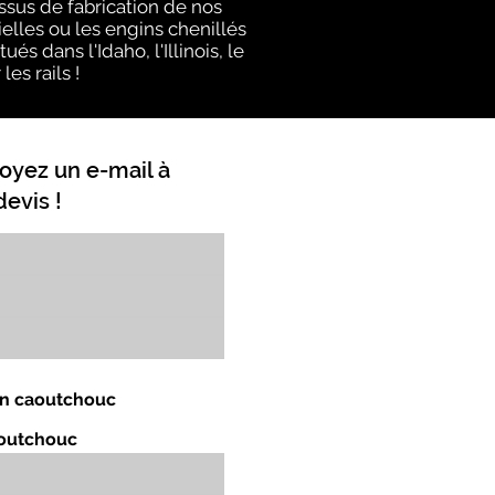
ssus de fabrication de nos
elles ou les engins chenillés
s dans l'Idaho, l'Illinois, le
es rails !
oyez un e-mail à
evis !
 en caoutchouc
aoutchouc