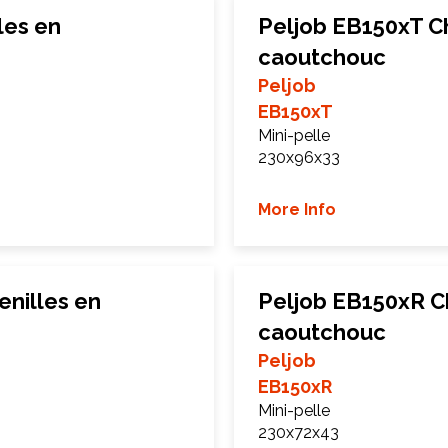
les en
Peljob EB150xT Ch
caoutchouc
Peljob
EB150xT
Mini-pelle
230x96x33
More Info
nilles en
Peljob EB150xR C
caoutchouc
Peljob
EB150xR
Mini-pelle
230x72x43