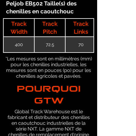
Peljob EB502 Taille(s) des
chenilles en caoutchouc
Track
Track
Track
Width
Pitch
Links
400
72.5
70
*Les mesures sont en millimètres (mm)
pour les chenilles industrielles, les
mesures sont en pouces (po) pour les
chenilles agricoles et pavées.
POURQUOI
GTW
Global Track Warehouse est le
fabricant et distributeur des chenilles
en caoutchouc industrielles de la
série NXT. La gamme NXT de
chenilles de remplacement d'origine