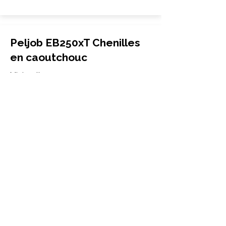
Peljob EB250xT Chenilles
en caoutchouc
Mini-pelle
300x52.5Nx78
Peljob
EB250xT
More Info
Peljob EB271 Chenilles en
caoutchouc
Mini-pelle