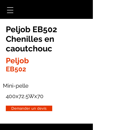
Peljob EB502
Chenilles en
caoutchouc
Peljob
EB502
Mini-pelle
400x72.5Wx70
Demander un devis