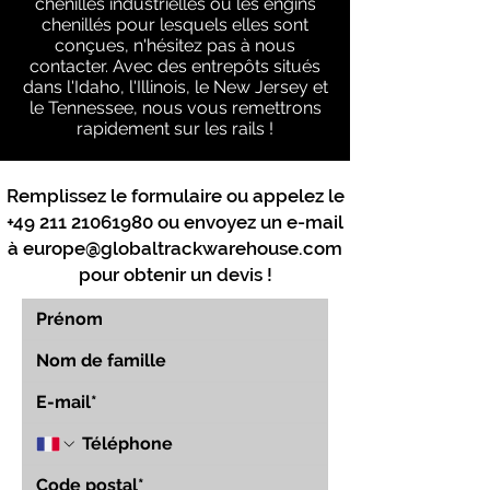
chenilles industrielles ou les engins
chenillés pour lesquels elles sont
conçues, n'hésitez pas à nous
contacter. Avec des entrepôts situés
dans l'Idaho, l'Illinois, le New Jersey et
le Tennessee, nous vous remettrons
rapidement sur les rails !
Remplissez le formulaire ou appelez le
+49 211 21061980
ou envoyez un e-mail
à
europe@globaltrackwarehouse.com
pour obtenir un devis !