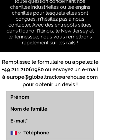
toute question concernant nos
chenilles industrielles ou les engins
chenillés pour lesquels elles sont
conçues, n'hésitez pas à nous
contacter. Avec des entrepôts situés
dans l'Idaho, l'Illinois, le New Jersey et
le Tennessee, nous vous remettrons
rapidement sur les rails !
Remplissez le formulaire ou appelez le
+49 211 21061980
ou envoyez un e-mail
à
europe@globaltrackwarehouse.com
pour obtenir un devis !