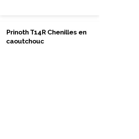
Prinoth T14R Chenilles en
caoutchouc
Transporteur
750x150x78
Prinoth
T14R
More Info
Prinoth T16 Chenilles en
caoutchouc