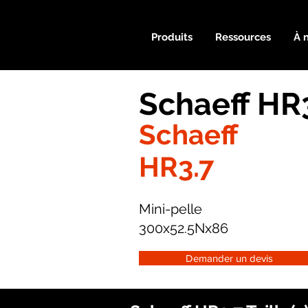
Produits
Ressources
À 
Schaeff HR
Schaeff
HR3.7
Mini-pelle
300x52.5Nx86
Demander un devis