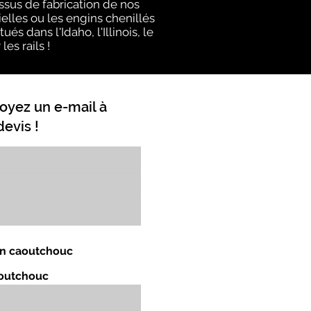
ssus de fabrication de nos
elles ou les engins chenillés
s dans l'Idaho, l'Illinois, le
es rails !
oyez un e-mail à
evis !
 en caoutchouc
aoutchouc