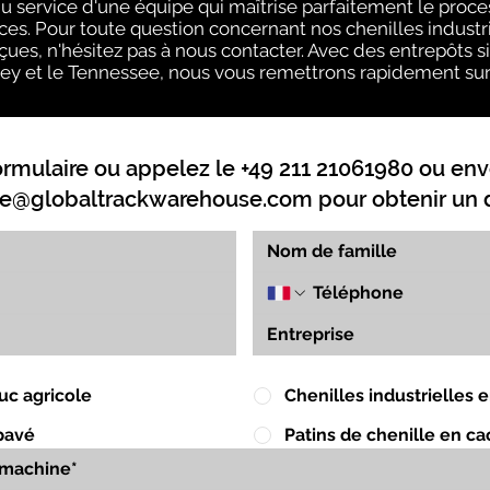
 service d'une équipe qui maîtrise parfaitement le proce
ces. Pour toute question concernant nos chenilles industri
ues, n'hésitez pas à nous contacter. Avec des entrepôts situé
y et le Tennessee, nous vous remettrons rapidement sur l
ormulaire ou appelez le +49 211 21061980 ou env
e@globaltrackwarehouse.com
pour obtenir un d
uc agricole
Chenilles industrielles
pavé
Patins de chenille en c