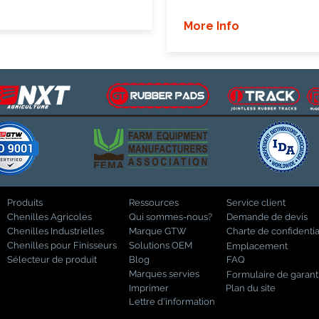
More Info
Produits
Ressources
Service client
Chenilles Agricoles
Qui sommes-nous?
Demande de devis
Chenilles Industrielles
Marque GTW
Charte de confidentia
Chenilles pour Finisseurs
Solutions OEM
Emplacement
Sélecteur de produit
Blog
FAQ
Marques servies
Formulaire de garant
Imprimer
Plan du site
Lettre d'information