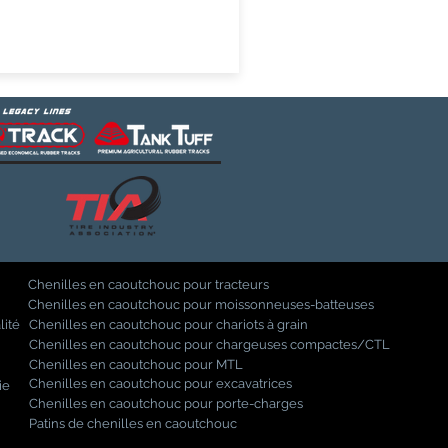
Chenilles en caoutchouc pour tracteurs
Chenilles en caoutchouc pour moissonneuses-batteuses
lité
Chenilles en caoutchouc pour chariots à grain
Chenilles en caoutchouc pour chargeuses compactes/CTL
Chenilles en caoutchouc pour MTL
Chenilles en caoutchouc pour excavatrices
ie
Chenilles en caoutchouc pour porte-charges
Patins de chenilles en caoutchouc