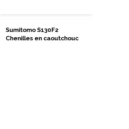
Sumitomo S130F2
Chenilles en caoutchouc
Mini-pelle
400x72.5x74
Sumitomo
S130F2
More Info
Sumitomo S160E Chenilles
en caoutchouc