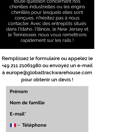
toute question concernant nos
chenilles industrielles ou les engins
chenillés pour lesquels elles sont
conçues, n'hésitez pas à nous
contacter. Avec des entrepôts situés
dans l'Idaho, l'Illinois, le New Jersey et
le Tennessee, nous vous remettrons
rapidement sur les rails !
Remplissez le formulaire ou appelez le
+49 211 21061980
ou envoyez un e-mail
à
europe@globaltrackwarehouse.com
pour obtenir un devis !