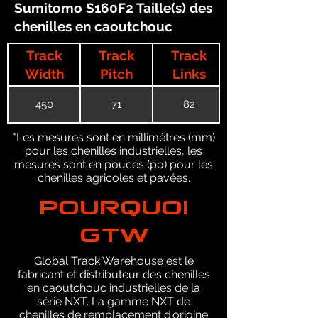
Sumitomo S160F2 Taille(s) des
chenilles en caoutchouc
Track
Track
Track
Width
Pitch
Links
450
71
82
*Les mesures sont en millimètres (mm)
pour les chenilles industrielles, les
mesures sont en pouces (po) pour les
chenilles agricoles et pavées.
POURQUOI
GTW
Global Track Warehouse est le
fabricant et distributeur des chenilles
en caoutchouc industrielles de la
série NXT. La gamme NXT de
chenilles de remplacement d'origine