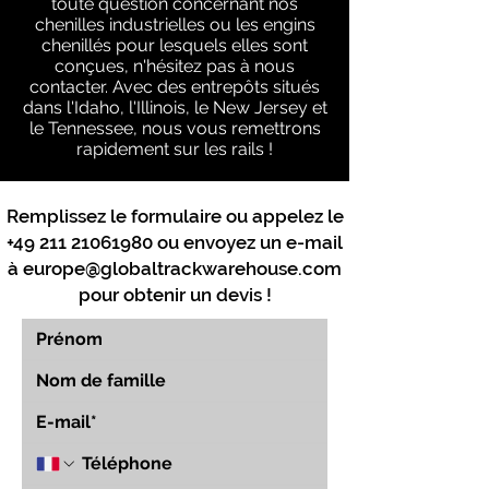
toute question concernant nos
chenilles industrielles ou les engins
chenillés pour lesquels elles sont
conçues, n'hésitez pas à nous
contacter. Avec des entrepôts situés
dans l'Idaho, l'Illinois, le New Jersey et
le Tennessee, nous vous remettrons
rapidement sur les rails !
Remplissez le formulaire ou appelez le
+49 211 21061980
ou envoyez un e-mail
à
europe@globaltrackwarehouse.com
pour obtenir un devis !