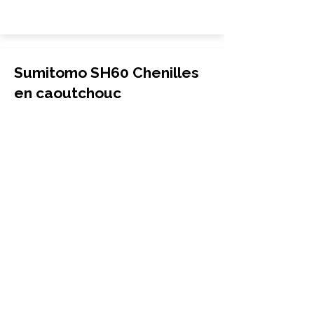
Sumitomo SH60 Chenilles
en caoutchouc
Mini-pelle
450x71x82
Sumitomo
SH60
More Info
Sumitomo SH60 Chenilles
en caoutchouc