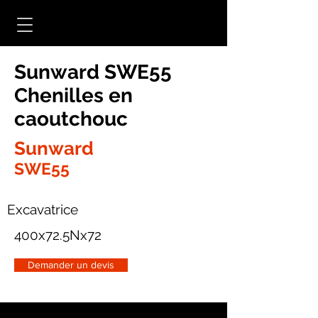
Sunward SWE55
Chenilles en
caoutchouc
Sunward
SWE55
Excavatrice
400x72.5Nx72
Demander un devis