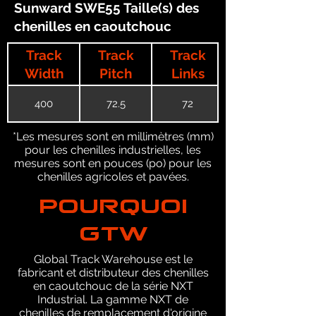
Sunward SWE55 Taille(s) des
chenilles en caoutchouc
Track
Track
Track
Width
Pitch
Links
400
72.5
72
*Les mesures sont en millimètres (mm)
pour les chenilles industrielles, les
mesures sont en pouces (po) pour les
chenilles agricoles et pavées.
POURQUOI
GTW
Global Track Warehouse est le
fabricant et distributeur des chenilles
en caoutchouc de la série NXT
Industrial. La gamme NXT de
chenilles de remplacement d'origine