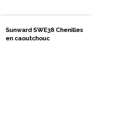
Sunward SWE38 Chenilles
en caoutchouc
Excavatrice
300x52.5Nx88
Sunward
SWE38
More Info
Sunward SWE25B
Chenilles en caoutchouc