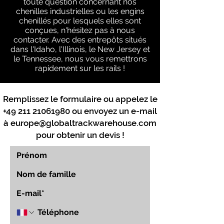
toute question concernant nos
chenilles industrielles ou les engins
chenillés pour lesquels elles sont
conçues, n'hésitez pas à nous
contacter. Avec des entrepôts situés
dans l'Idaho, l'Illinois, le New Jersey et
le Tennessee, nous vous remettrons
rapidement sur les rails !
Remplissez le formulaire ou appelez le
+49 211 21061980
ou envoyez un e-mail
à
europe@globaltrackwarehouse.com
pour obtenir un devis !