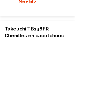
More Info
Takeuchi TB138FR
Chenilles en caoutchouc
Mini-pelle
350x52.5x86
Takeuchi
TB138FR
More Info
Takeuchi TB14 Chenilles en
caoutchouc