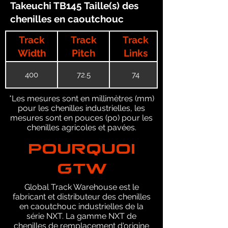
Takeuchi TB145 Taille(s) des
chenilles en caoutchouc
Track
Track
Track
Width
Pitch
Links
400
72.5
74
*Les mesures sont en millimètres (mm)
pour les chenilles industrielles, les
mesures sont en pouces (po) pour les
chenilles agricoles et pavées.
POURQUOI
GTW
Global Track Warehouse est le
fabricant et distributeur des chenilles
en caoutchouc industrielles de la
série NXT. La gamme NXT de
chenilles de remplacement d'origine