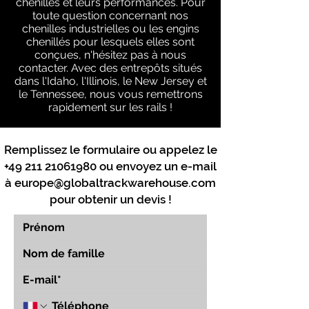
chenilles et leurs performances. Pour
toute question concernant nos
chenilles industrielles ou les engins
chenillés pour lesquels elles sont
conçues, n'hésitez pas à nous
contacter. Avec des entrepôts situés
dans l'Idaho, l'Illinois, le New Jersey et
le Tennessee, nous vous remettrons
rapidement sur les rails !
Remplissez le formulaire ou appelez le
+49 211 21061980
ou envoyez un e-mail
à
europe@globaltrackwarehouse.com
pour obtenir un devis !