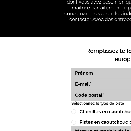
dont vous avez besoin en q
maîtrise parfaitement le 
concernant nos chenilles indu
contacter. Avec des entrepô
Remplissez le f
europ
Sélectionnez le type de piste
Chenilles en caoutcho
Pistes en caoutchouc 