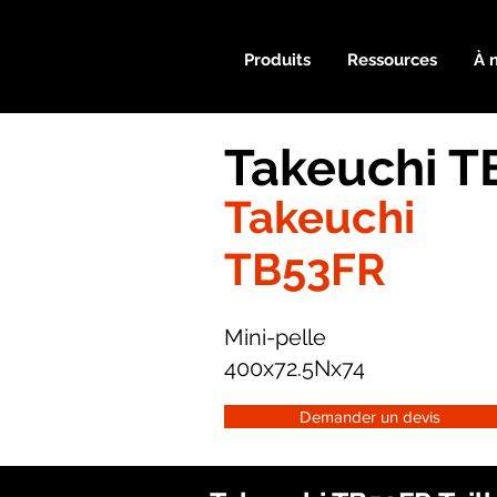
Produits
Ressources
À 
Takeuchi T
Takeuchi
TB53FR
Mini-pelle
400x72.5Nx74
Demander un devis