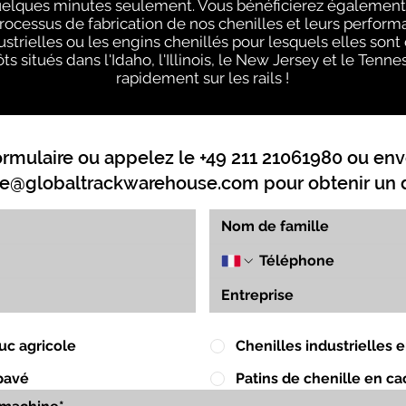
uelques minutes seulement. Vous bénéficierez également 
processus de fabrication de nos chenilles et leurs perform
strielles ou les engins chenillés pour lesquels elles sont
ts situés dans l'Idaho, l'Illinois, le New Jersey et le Ten
rapidement sur les rails !
ormulaire ou appelez le +49 211 21061980 ou env
e@globaltrackwarehouse.com
pour obtenir un d
uc agricole
Chenilles industrielles
pavé
Patins de chenille en c