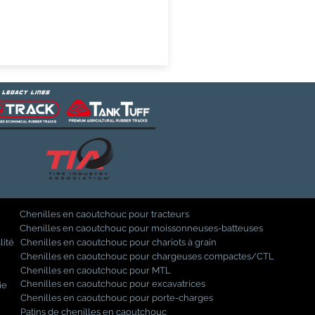
Chenilles en caoutchouc pour tracteurs
Chenilles en caoutchouc pour moissonneuses-batteuses
lité
Chenilles en caoutchouc pour chariots à grain
Chenilles en caoutchouc pour chargeuses compactes/CTL
Chenilles en caoutchouc pour MTL
Chenilles en caoutchouc pour excavatrices
ie
Chenilles en caoutchouc pour porte-charges
Patins de chenilles en caoutchouc