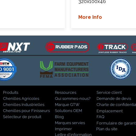
320x100x46
More Info
Produits
Ressources
Service client
Chenilles Agricoles
Qui sommes-nous?
Demande de devis
Chenilles Industrielles
Marque GTW
Charte de confidentia
Chenilles pour Finisseurs
Solutions OEM
Emplacement
Sélecteur de produit
Blog
FAQ
Marques servies
Formulaire de garant
Imprimer
Plan du site
Lettre d'information