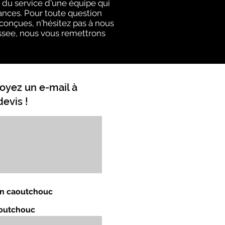
du service d'une équipe qui
ances. Pour toute question
 conçues, n'hésitez pas à nous
nessee, nous vous remettrons
oyez un e-mail à
evis !
 en caoutchouc
aoutchouc