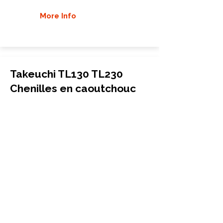
More Info
Takeuchi TL130 TL230
Chenilles en caoutchouc
Chargeuse compacte à chenilles
320x86x52
Takeuchi
TL130 TL230
More Info
Takeuchi TL130X Chenilles