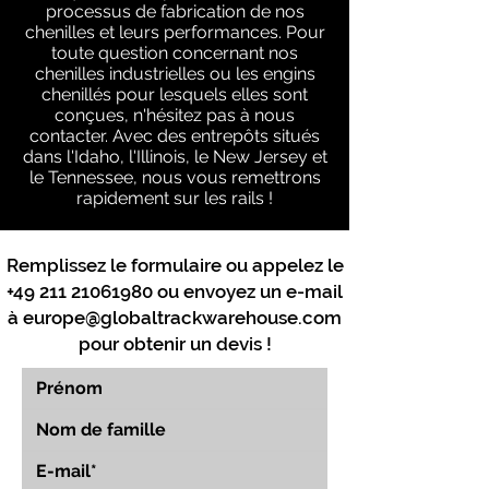
processus de fabrication de nos
chenilles et leurs performances. Pour
toute question concernant nos
chenilles industrielles ou les engins
chenillés pour lesquels elles sont
conçues, n'hésitez pas à nous
contacter. Avec des entrepôts situés
dans l'Idaho, l'Illinois, le New Jersey et
le Tennessee, nous vous remettrons
rapidement sur les rails !
Remplissez le formulaire ou appelez le
+49 211 21061980
ou envoyez un e-mail
à
europe@globaltrackwarehouse.com
pour obtenir un devis !