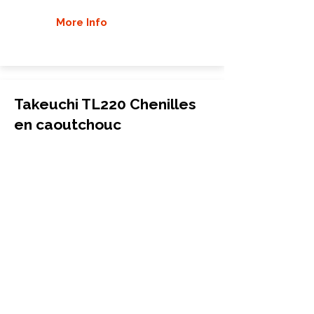
More Info
Takeuchi TL220 Chenilles
en caoutchouc
Chargeuse compacte à chenilles
320x86x46
Takeuchi
TL220
More Info
Takeuchi TL226 Chenilles