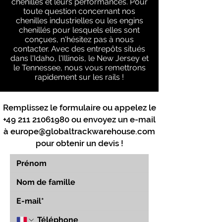
chenilles et leurs performances. Pour
toute question concernant nos
chenilles industrielles ou les engins
chenillés pour lesquels elles sont
conçues, n'hésitez pas à nous
contacter. Avec des entrepôts situés
dans l'Idaho, l'Illinois, le New Jersey et
le Tennessee, nous vous remettrons
rapidement sur les rails !
Remplissez le formulaire ou appelez le
+49 211 21061980
ou envoyez un e-mail
à
europe@globaltrackwarehouse.com
pour obtenir un devis !