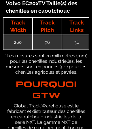
Volvo EC20xTV Taille(s) des
chenilles en caoutchouc
Track
Track
Track
Width
Pitch
Links
260
96
36
*Les mesures sont en millimètres (mm)
pour les chenilles industrielles, les
mesures sont en pouces (po) pour les
chenilles agricoles et pavées.
POURQUOI
GTW
Global Track Warehouse est le
fabricant et distributeur des chenilles
en caoutchouc industrielles de la
série NXT. La gamme NXT de
chenilles de remplacement d'origine