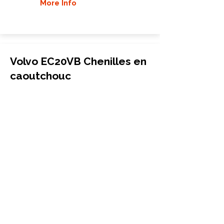
More Info
Volvo EC20VB Chenilles en
caoutchouc
Mini-pelle
260x96x36
Volvo
EC20VB
More Info
Volvo EC20xT Chenilles en
caoutchouc