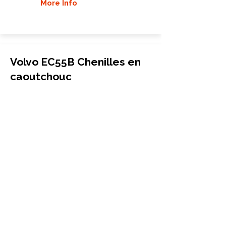
More Info
Volvo EC55B Chenilles en
caoutchouc
Mini-pelle
400x72.5Wx74
Volvo
EC55B
More Info
Volvo EC55B PRO Chenilles
en caoutchouc