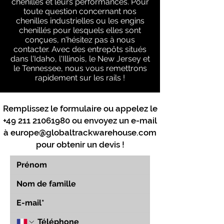
chenilles et leurs performances. Pour
toute question concernant nos
chenilles industrielles ou les engins
chenillés pour lesquels elles sont
conçues, n'hésitez pas à nous
contacter. Avec des entrepôts situés
dans l'Idaho, l'Illinois, le New Jersey et
le Tennessee, nous vous remettrons
rapidement sur les rails !
Remplissez le formulaire ou appelez le
+49 211 21061980
ou envoyez un e-mail
à
europe@globaltrackwarehouse.com
pour obtenir un devis !