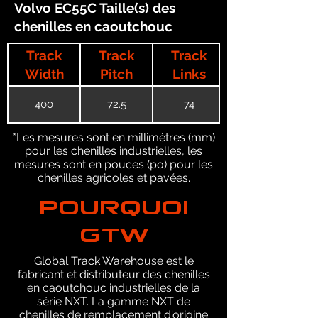
Volvo EC55C Taille(s) des
chenilles en caoutchouc
Track
Track
Track
Width
Pitch
Links
400
72.5
74
*Les mesures sont en millimètres (mm)
pour les chenilles industrielles, les
mesures sont en pouces (po) pour les
chenilles agricoles et pavées.
POURQUOI
GTW
Global Track Warehouse est le
fabricant et distributeur des chenilles
en caoutchouc industrielles de la
série NXT. La gamme NXT de
chenilles de remplacement d'origine